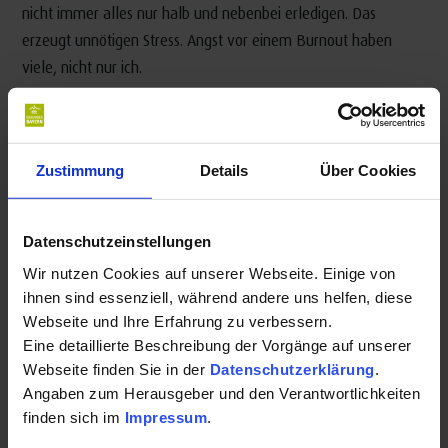
nicht immer alles nur halb und nebenbei erledigen. Das
erzeugt unnötigen Stress. Angst vor einem Burnout haben
viele, nicht nur ich.
Also Pausen einlegen, sich der Blume widmen. Und versuchen,
ihr mehr Aufmerksamkeit zu schenken als bisher. Ganz ohne
Zwang, ohne jegliche Dogmatik, versuchen sich auf das
Zustimmung
Details
Über Cookies
Einzelne einzulassen, auf den gelungenen Auflauf genauso
wie auf die gelbe Blüte. Mir Zeit nehmen für nur eine einzige
Datenschutzeinstellungen
Sache, ist nicht so mein Ding, funktioniert hier aber immer
besser und - es fühlt sich tatsächlich gut an. Das Hamsterrad
Wir nutzen Cookies auf unserer Webseite. Einige von
ihnen sind essenziell, während andere uns helfen, diese
macht Pause.
Webseite und Ihre Erfahrung zu verbessern.
Eine detaillierte Beschreibung der Vorgänge auf unserer
Webseite finden Sie in der
Datenschutzerklärung
.
Sich selbst vergessen
Angaben zum Herausgeber und den Verantwortlichkeiten
finden sich im
Impressum
.
Mindfullness – sich mit vollem Geist einlassen, sich