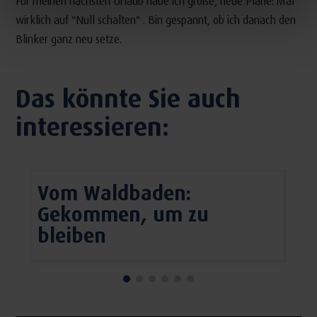
Für meinen nächsten Urlaub habe ich große, neue Pläne: Mal
wirklich auf "Null schalten" . Bin gespannt, ob ich danach den
Blinker ganz neu setze.
Das könnte Sie auch
interessieren:
Vom Waldbaden:
Up
Gekommen, um zu
bleiben