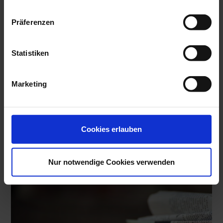
Prospektbestellung
Präferenzen
Statistiken
Marketing
Cookies erlauben
Zertifizierte Gesundheitsangebote
Nur notwendige Cookies verwenden