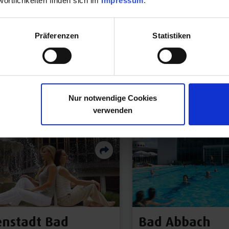
ortlichkeiten finden sich im
Impressum
.
Präferenzen
Statistiken
Nur notwendige Cookies
verwenden
RT
KURORT
enstadt Bad
Bad Abbach