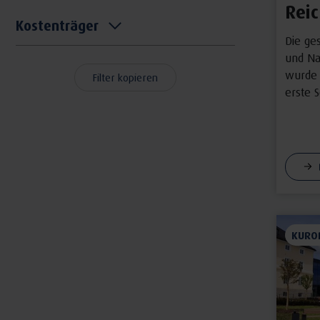
Rei
Kostenträger
Die ge
und Na
wurde 
Filter kopieren
erste S
KURO