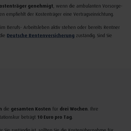
ostenträger genehmigt
, wenn die ambulanten Vorsorge-
len empfiehlt der Kostenträger eine Vertragseinrichtung.
 im Berufs- Arbeitsleben aktiv stehen oder bereits Rentner
 die
Deutsche Rentenversicherung
zuständig. Sind Sie
.
n
die
gesamten Kosten
für
drei Wochen
. Ihre
itationskur beträgt
10 Euro pro Tag
.
ür Sie zuständig ist, sollten Sie die Kostenübernahme für