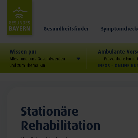
Gesundheitsfinder
Symptomcheck
Wissen pur
Ambulante Vors
Alles rund ums Gesundwerden
Präventionskur in
und zum Thema Kur
INFOS - ONLINE K
Stationäre
Rehabilitation