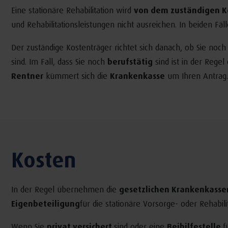
Eine stationäre Rehabilitation wird
von dem zuständigen K
und Rehabilitationsleistungen nicht ausreichen. In beiden Fäl
Der zuständige Kostenträger richtet sich danach, ob Sie noch
sind. Im Fall, dass Sie noch
berufstätig
sind ist in der Regel
Rentner
kümmert sich die
Krankenkasse
um Ihren Antrag
Kosten
In der Regel übernehmen die
gesetzlichen Krankenkasse
Eigenbeteiligung
für die stationäre Vorsorge- oder Rehabil
Wenn Sie
privat versichert
sind oder eine
Beihilfestelle
f