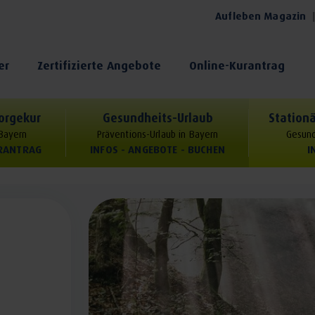
Aufleben Magazin
er
Zertifizierte Angebote
Online-Kurantrag
orgekur
Gesundheits-Urlaub
Stationä
 Bayern
Präventions-Urlaub in Bayern
Gesund
URANTRAG
INFOS - ANGEBOTE - BUCHEN
I