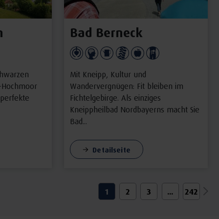
n
Bad Berneck
chwarzen
Mit Kneipp, Kultur und
n-Hochmoor
Wandervergnügen: Fit bleiben im
 perfekte
Fichtelgebirge. Als einziges
Kneippheilbad Nordbayerns macht Sie
Bad...
Detailseite
1
2
3
...
242