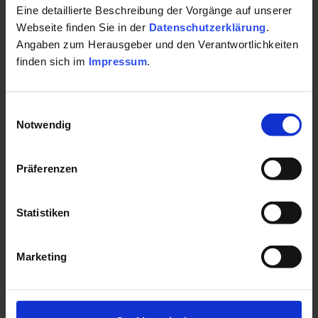
Frankenwald profitiert, der GESUNDES BAYERN-Experte
Eine detaillierte Beschreibung der Vorgänge auf unserer
verrät es.
Webseite finden Sie in der
Datenschutzerklärung
.
00:00
18:23
Angaben zum Herausgeber und den Verantwortlichkeiten
finden sich im
Impressum
.
PODCAST
Einwilligungsauswahl
Notwendig
Präferenzen
Statistiken
Marketing
Wandern im Heilklima - gut
gegen den Blues