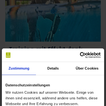
Training mit Effekt dank
Heilwasser
"Unser Wasser gibt richtig Power", sagt Michel Frenzel-
Zustimmung
Details
Über Cookies
Assih, der Physiotherapeut, Osteopath und Medizinische
Bademeister aus
Bad Steben
. Welch positiven Effekte die
drei Heilquellen in Bayerns höchstgelegenem Staatsbad
Datenschutzeinstellungen
auf die Leistungsfähigkeit haben, warum ein Bad hier
Wir nutzen Cookies auf unserer Webseite. Einige von
präventiv vor Erschöpfungszuständen hilft – und wie man
Mehr lesen
ihnen sind essenziell, während andere uns helfen, diese
auch zurück im Alltag langfristig von einem Besuch im
Webseite und Ihre Erfahrung zu verbessern.