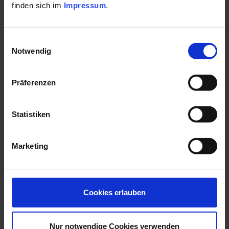
finden sich im
Impressum
.
5. Genehmigung
Einwilligungsauswahl
6. Ablehnung
Notwendig
7. Private Kur
Präferenzen
8. Kurort
Statistiken
9. Dauer
Marketing
10. Kosten
Cookies erlauben
Nur notwendige Cookies verwenden