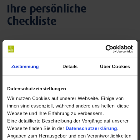
Ihre persönliche
Checkliste
1. Wer hat einen Anspruch auf einen
Kuraufenthalt?
Zustimmung
Details
Über Cookies
2. Der ärztliche Befund
Datenschutzeinstellungen
Wir nutzen Cookies auf unserer Webseite. Einige von
3. Antrag stellen
ihnen sind essenziell, während andere uns helfen, diese
Webseite und Ihre Erfahrung zu verbessern.
Eine detaillierte Beschreibung der Vorgänge auf unserer
4. Antrag wird geprüft
Webseite finden Sie in der
Datenschutzerklärung
.
Angaben zum Herausgeber und den Verantwortlichkeiten