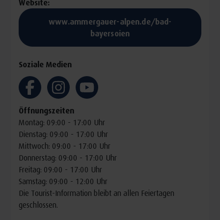
Website:
Passionsspielen. Die UNESCO Welterbestätten Wieskirche,
www.ammergauer-alpen.de/bad-
Schloss Neuschwanstein und Schloss Linderhof mit seiner
bayersoien
einzigartigen Venusgrotte. Und nicht zuletzt die imposante
Klosternlage in Ettal, mit zugehöriger Brauerei und
Soziale Medien
Destillerie.
Die Huminsäure: Der ganz
besondere Stoff des
Öffnungszeiten
Hochmoors
Montag: 09:00 - 17:00 Uhr
Dienstag: 09:00 - 17:00 Uhr
Angefangen hatte die Geschichte des hiesigen Moores mit
Mittwoch: 09:00 - 17:00 Uhr
dem
Ende der letzten Eiszeit vor rund 10.000 Jahren
.
Donnerstag: 09:00 - 17:00 Uhr
Die nach Norden kriechenden Gletscher schoben Schott
Freitag: 09:00 - 17:00 Uhr
Samstag: 09:00 - 12:00 Uhr
und Geröll vor sich her, aus denen sich die Endmoränen
Die Tourist-Information bleibt an allen Feiertagen
bildeten. Mit dem Schmelzen der Gletscher entstanden
geschlossen.
riesige Seen, die mit der Zeit immer mehr verlandeten,