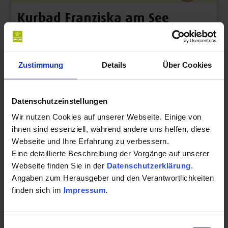
schonende Tiefenerwärmung des Körpers
sorgt, in
Kurbad Franziska am See
seiner Wirkung auch ansonsten mäßig durchblutete
Hotel mit Badeabteilung
Regionen wie Gelenke und Knorpel intensiv durchwärmt
und dem Körperkern im Vergleich zu einem Wasserbad die
Detailseite
Zustimmung
Details
Über Cookies
siebenfache Wärmemenge zuführt. Dazu fühlen Sie sich
leicht und schwerelos, da Ihre
Gelenke um bis zu 90
Prozent entlastet
werden.
Datenschutzeinstellungen
Bei Stress und Belastung:
Wir nutzen Cookies auf unserer Webseite. Einige von
ihnen sind essenziell, während andere uns helfen, diese
Die Moortherapie als
Webseite und Ihre Erfahrung zu verbessern.
Heilmittel gegen Burnout
Eine detaillierte Beschreibung der Vorgänge auf unserer
Webseite finden Sie in der
Datenschutzerklärung
.
Ideal sind die Bad Bayersoier Moorbäder oder auch die
Angaben zum Herausgeber und den Verantwortlichkeiten
Moorpackungen mit dem Auftragen auf bestimmte
finden sich im
Impressum
.
Körperregionen etwa
bei Gelenkserkrankungen, bei
Wirbelsäulenschäden, Rheuma oder Osteoporose
.
Einwilligungsauswahl