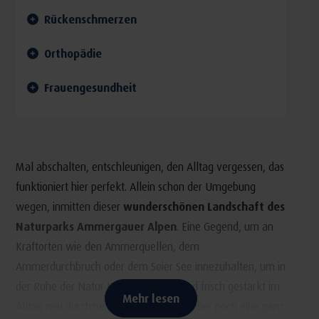
Rückenschmerzen
Orthopädie
Frauengesundheit
Mal abschalten, entschleunigen, den Alltag vergessen, das
funktioniert hier perfekt. Allein schon der Umgebung
wegen, inmitten dieser
wunderschönen Landschaft des
Naturparks Ammergauer Alpen
. Eine Gegend, um an
Kraftorten wie den Ammerquellen, dem
Ammerdurchbruch oder dem Soier See innezuhalten, um in
der Ruhe der Natur Kraft zu tanken und frisch gestärkt im
Mehr lesen
Alltag neu durchzustarten. Es gibt hier aber noch eine ganz