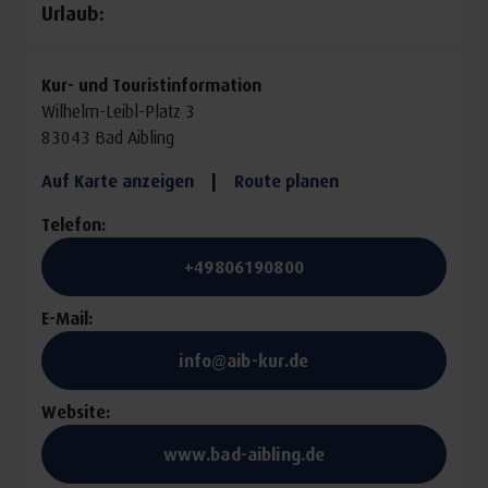
Urlaub:
Kur- und Touristinformation
Wilhelm-Leibl-Platz 3
83043 Bad Aibling
Auf Karte anzeigen
|
Route planen
Telefon:
+49806190800
E-Mail:
info@aib-kur.de
Website:
www.bad-aibling.de