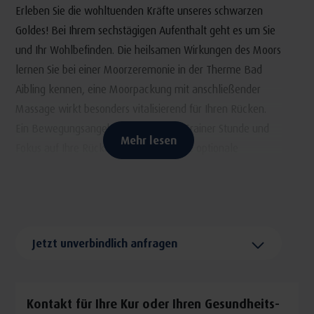
Erleben Sie die wohltuenden Kräfte unseres schwarzen
Goldes! Bei Ihrem sechstägigen Aufenthalt geht es um Sie
und Ihr Wohlbefinden. Die heilsamen Wirkungen des Moors
lernen Sie bei einer Moorzeremonie in der Therme Bad
Aibling kennen, eine Moorpackung mit anschließender
Massage wirkt besonders vitalisierend für Ihren Rücken.
Ein Bewegungsangebot mit Personal Trainer Stunde und
Mehr lesen
Fokus auf Ihre Rückengesundheit sowie optionale
Entspannungs-Angebote ergänzen das Programm für das
körperliche Wohl. Kulinarischer Genuss kommt nicht zu
kurz: Das Paket beinhaltet ein besonderes Abendessen mit
zwei Gängen im Restaurant Genuss Art und rundet Ihre
Jetzt unverbindlich anfragen
Auszeit für Ihr Wohlbefinden ab.
Kontakt für Ihre Kur oder Ihren Gesundheits-