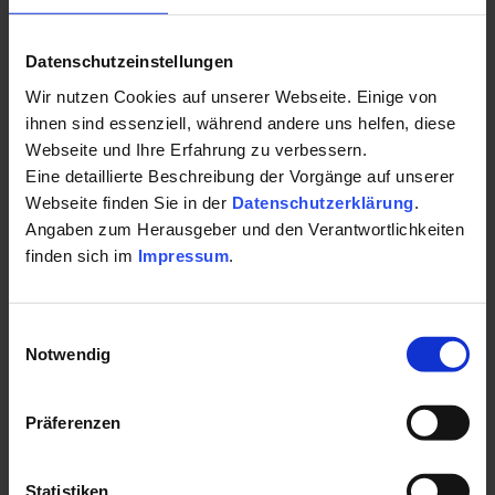
Datenschutzeinstellungen
Wir nutzen Cookies auf unserer Webseite. Einige von
ihnen sind essenziell, während andere uns helfen, diese
Webseite und Ihre Erfahrung zu verbessern.
Eine detaillierte Beschreibung der Vorgänge auf unserer
Webseite finden Sie in der
Datenschutzerklärung
.
Angaben zum Herausgeber und den Verantwortlichkeiten
finden sich im
Impressum
.
Aktiv- und Vitalwoche
Einwilligungsauswahl
Notwendig
7 Nächte inkl. Frühstück, Aqua-Fitness und Rückenschule,
Präferenzen
Besuch der Bade- und Saunawelt...
Detailseite
Statistiken