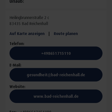
Urlaub:
Einzelzimmerzuschlag
€ 10,00 bis € 30,00
Heilingbrunnerstraße 2 c
83435 Bad Reichenhall
Auf Karte anzeigen
|
Route planen
Telefon:
+498651715110
E-Mail:
gesundheit@bad-reichenhall.de
Website:
www.bad-reichenhall.de
Fax:
+4986517151199