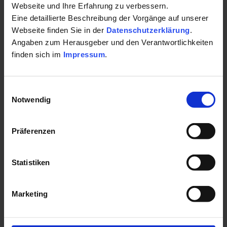
Webseite und Ihre Erfahrung zu verbessern.
Eine detaillierte Beschreibung der Vorgänge auf unserer
Aktiv- und Vitalwoche
Webseite finden Sie in der
Datenschutzerklärung
.
Angaben zum Herausgeber und den Verantwortlichkeiten
finden sich im
Impressum
.
7 Nächte inkl. Frühstück, Aqua-Fitness und Rückenschule,
Besuch der Bade- und Saunawelt...
Einwilligungsauswahl
Notwendig
Detailseite
Präferenzen
Statistiken
Marketing