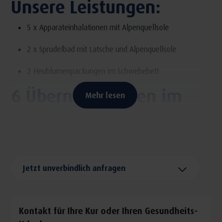
Unsere Leistungen:
5 x Apparateinhalationen mit Alpenquellsole
2 x Sprudelbad mit Latsche und Alpenquellsole
2 Heublumenpackungen im Schwebebett
6 Übernachtungen im
Mehr lesen
Doppelzimmer (je
Person)
mit Frühstücksbuffet, Halbpension mit Wahlmenü,
Jetzt unverbindlich anfragen
Salatauswahl, Dessertauswahl und ganztägiger Tee- und
Vitaminbar.
6 Tage pro Person im DZ
ab € 692,00
Kontakt für Ihre Kur oder Ihren Gesundheits-