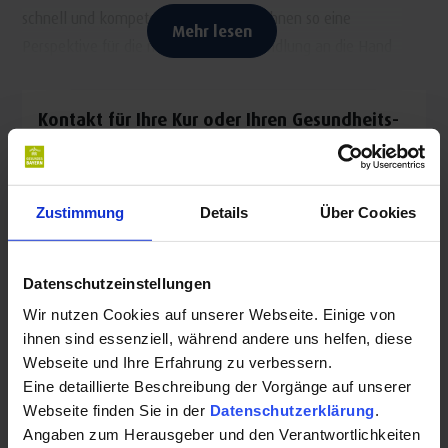
schnell und kompetent zu helfen und Ihnen so eine
Mehr lesen
Perspektive für die medizinische Behandlung an die Hand
zu geben. Zudem wird ein gemeinsames, respektvolles
und zufriedenes Arbeiten sowohl für die Mitarbeiter als
Kontakt für Ihre Kur oder Ihren Gesundheits-
auch für die Patienten angestrebt und dies in einem
Urlaub:
sicheren und nachhaltig arbeitenden Unternehmen in Bad
Neustadt und Bad Kissingen.
Saale Radiologie
Zustimmung
Details
Über Cookies
Leistungsspektrum:
Hemmerich Strasse 8
97688 Bad Kissingen
Kernspintomographie
Datenschutzeinstellungen
Auf Karte anzeigen
|
Route planen
Computertomographie
Wir nutzen Cookies auf unserer Webseite. Einige von
Nuklearmedizin
ihnen sind essenziell, während andere uns helfen, diese
Telefon:
Mammographie
Webseite und Ihre Erfahrung zu verbessern.
+4997171850
Röntgen
Eine detaillierte Beschreibung der Vorgänge auf unserer
Webseite finden Sie in der
Datenschutzerklärung
.
Knochendichtemessung
E-Mail:
Angaben zum Herausgeber und den Verantwortlichkeiten