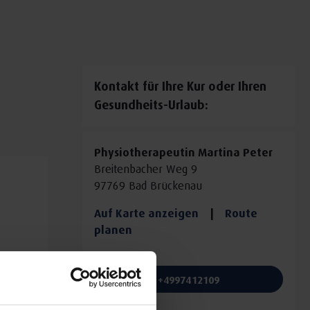
Kontakt für Ihre Kur oder Ihren
Gesundheits-Urlaub:
Physiotherapeutin Martina Peter
Breitenbacher Weg 9
97769 Bad Brückenau
Auf Karte anzeigen
|
Route
planen
Telefon:
+4997412109
E-Mail: