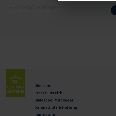
Schmerzphysiotherapie
Krankengymnastik
Neben der Einzelgymnastik bieten wir verschiedene Kurse zu
werden, in erster Linie Yoga, Wirbelsäulengymnastik und Beck
Programme zu erarbeiten, die die Teilnehmer täglich zu Hau
Gesundheit zu tun.
Über uns
Presse-Bereich
Bilderpool Mitglieder
Datenschutz & Haftung
Impressum