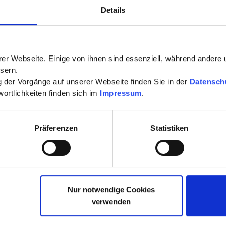
Details
er Webseite. Einige von ihnen sind essenziell, während andere 
sern.
ng der Vorgänge auf unserer Webseite finden Sie in der
Datensch
ortlichkeiten finden sich im
Impressum
.
Präferenzen
Statistiken
 ganzheitliche Lösungen zu finden gegen alle Arten von Schmer
tragen. Dazu können wir aufgrund einer guten Grundausbildung
en. Jeder Mensch ist einzigartig und bekommt bei uns eine indi
Nur notwendige Cookies
verwenden