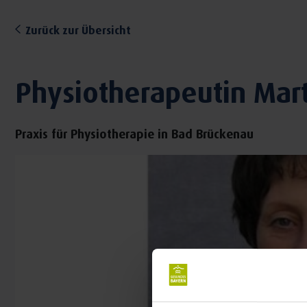
Zurück zur Übersicht
Physiotherapeutin Mart
Praxis für Physiotherapie in Bad Brückenau