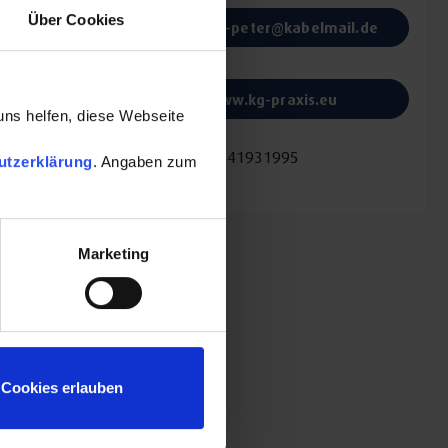
Über Cookies
martina-peter@kabelmail.de
Website:
www.kg-praxis.eu
uns helfen, diese Webseite
Fax:
+499741931995
utzerklärung
. Angaben zum
Marketing
z und
 und
viduelle
Cookies erlauben