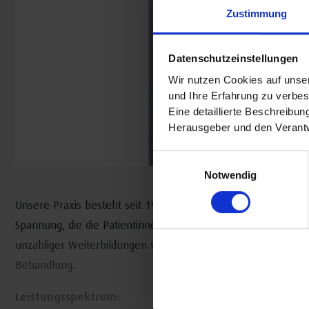
Zustimmung
Datenschutzeinstellungen
Wir nutzen Cookies auf unser
und Ihre Erfahrung zu verbes
Eine detaillierte Beschreibu
Herausgeber und den Verantw
Einwilligungsauswahl
Notwendig
Unsere Praxis besteht seit 1990. Wir versuchen jeden Tag,
Spannung, die die Patientinnen und Patienten an uns heran
unzähliger Weiterbildungen viele verschiedene Register zieh
Behandlung.
Leistungsspektrum: