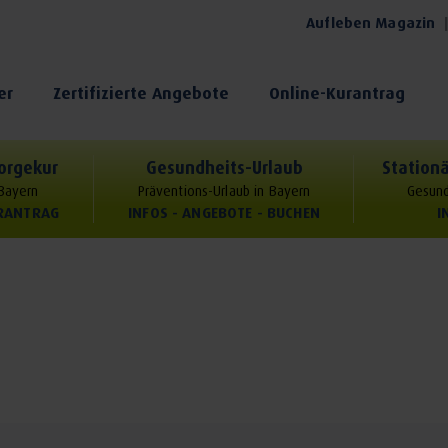
Aufleben Magazin
er
Zertifizierte Angebote
Online-Kurantrag
orgekur
Gesundheits-Urlaub
Stationä
 Bayern
Präventions-Urlaub in Bayern
Gesund
URANTRAG
INFOS - ANGEBOTE - BUCHEN
I