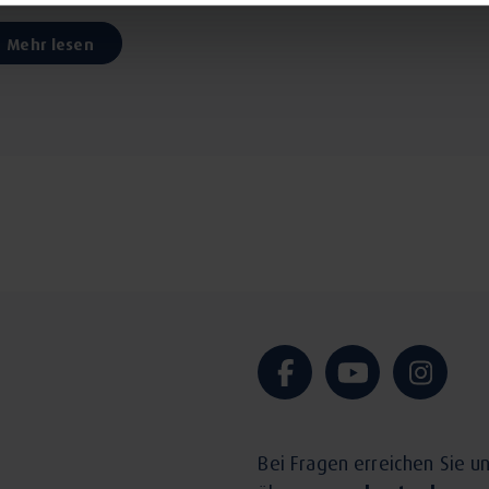
Mehr lesen
r Prophylaxe an, die anteilig von fast allen Krankenkassen bez
enbodentraining für alle Altersklassen, deren Ziel es ist, klein
se durchführen und um damit selbstverantwortlich etwas für ih
Bei Fragen erreichen Sie u