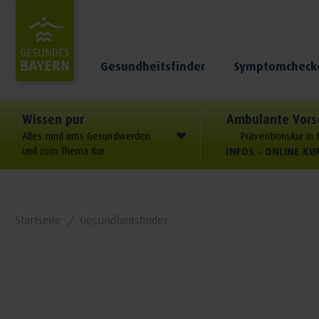
Gesundheitsfinder
Symptomcheck
Wissen pur
Ambulante Vors
Alles rund ums Gesundwerden
Präventionskur in
und zum Thema Kur
INFOS - ONLINE K
Startseite
Gesundheitsfinder