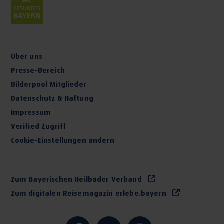
• Ischiasbeschwerden
• Ohrenschmerzen
• Magen- und Nierenschmerzen
• Monatsbeschwerden
Über uns
• Rheumatischen Beschwerden
Presse-Bereich
• Erkältungskrankheiten
Bilderpool Mitglieder
Moorkissen zur
Kältetherapie
bei
Datenschutz & Haftung
• Prellungen
Impressum
• Verstauchungen
Verified Zugriff
• Quetschungen
Cookie-Einstellungen ändern
• Traumata
• Akut entzündlichen Gelenkprozessen
• Insektenstichen
Zum Bayerischen Heilbäder Verband
• Zahnschmerzen
Zum digitalen Reisemagazin erlebe.bayern