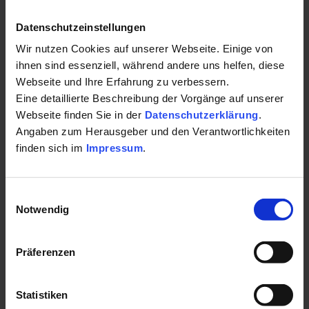
Bad Aiblinger Moorseife
Kontakt für Ihre Kur oder Ihren Gesundheits-
Bad Aiblinger Moorsalben
Datenschutzeinstellungen
Urlaub:
Bad Aiblinger Heilmoor & Wickel - Frisches Moor im
Wir nutzen Cookies auf unserer Webseite. Einige von
Eimer für partielle Packungen und Wickel bei
ihnen sind essenziell, während andere uns helfen, diese
Panradl Moor GmbH
Webseite und Ihre Erfahrung zu verbessern.
rheumatischen Beschwerden und entzündlichen
Breitensteinstr. 6a
Eine detaillierte Beschreibung der Vorgänge auf unserer
Gelenkprozessen sowie zum Kneten.
83043 Bad Aibling
Webseite finden Sie in der
Datenschutzerklärung
.
Angaben zum Herausgeber und den Verantwortlichkeiten
Direktverkauf der Produkte:
Auf Karte anzeigen
|
Route planen
finden sich im
Impressum
.
Austr. 7, 83569 Vogtareuth
Telefon:
Wärmekissen / Kältekissen: Schmerzlinderung auf
Einwilligungsauswahl
+4980389096560
natürliche Weise
Notwendig
E-Mail:
Für die Moorkissen der Firma Panradl wird die Fähigkeit
des Moores genutzt, über lange Zeit eine konstante
Präferenzen
info@panradl-moor.de
Temperatur halten zu können. Frisches Moor von extra
Website:
feiner Konsistenz wird in eine dichte, hautfreundliche Folie
Statistiken