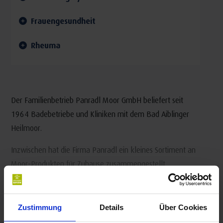
Frauengesundheit
Rheuma
Der Familienbetrieb Panradl Moor GmbH beliefert seit
1964 Badebetriebe und Kliniken mit dem Bad Aiblinger
Heilmoor.
Inzwischen hat die Firma Panradl ein kleines Sortiment an
Moor-Produkten für Zuhause zusammengestellt.
Moorkissen & Hüllen
Mehr lesen
Moorbadkonzentrat für entspannende Voll- oder
Zustimmung
Details
Über Cookies
Teilbäder zu Hause