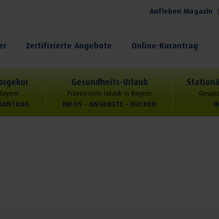
Aufleben Magazin
er
Zertifizierte Angebote
Online-Kurantrag
orgekur
Gesundheits-Urlaub
Stationä
 Bayern
Präventions-Urlaub in Bayern
Gesund
URANTRAG
INFOS - ANGEBOTE - BUCHEN
I