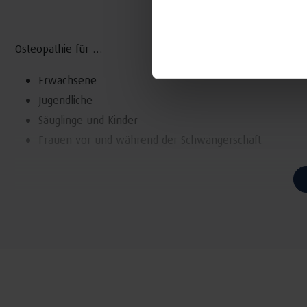
Osteopathie für …
Erwachsene
Jugendliche
Säuglinge und Kinder
Frauen vor und während der Schwangerschaft.