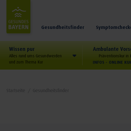
Gesundheitsfinder
Symptomcheck
Wissen pur
Ambulante Vors
Alles rund ums Gesundwerden
Präventionskur in
und zum Thema Kur
INFOS - ONLINE K
Startseite
Gesundheitsfinder