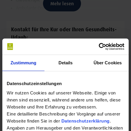
Mehr lesen
Ambulante Operationen
Ganzheitliche Bewegungs- und Haltungsdiagnostik
Stoßwellen- und Lasertherapie
Kontakt für Ihre Kur oder Ihren Gesundheits-
Urlaub:
Orthopädie & Sportmedizin Oberland Dr. Maximilian
Zustimmung
Details
Über Cookies
Meichsner
Moraltpark 1E
83646 Bad Tölz
Datenschutzeinstellungen
Auf Karte anzeigen
|
Route planen
Wir nutzen Cookies auf unserer Webseite. Einige von
ihnen sind essenziell, während andere uns helfen, diese
Telefon:
Webseite und Ihre Erfahrung zu verbessern.
+4980412323
Eine detaillierte Beschreibung der Vorgänge auf unserer
Webseite finden Sie in der
Datenschutzerklärung
.
E-Mail:
Angaben zum Herausgeber und den Verantwortlichkeiten