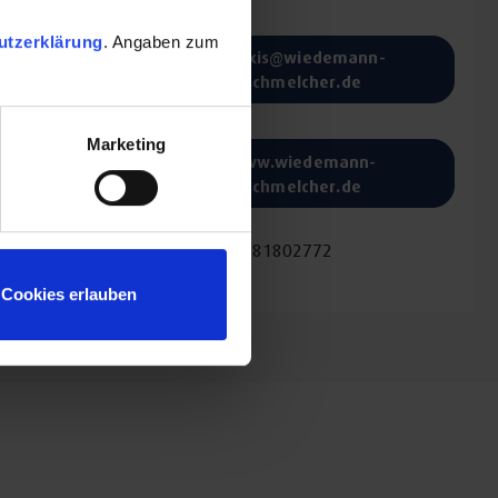
E-Mail:
utzerklärung
. Angaben zum
praxis@wiedemann-
schmelcher.de
Website:
Marketing
www.wiedemann-
schmelcher.de
Fax:
+498381802772
Cookies erlauben