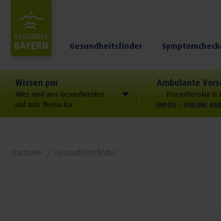
Gesundheitsfinder
Symptomcheck
Wissen pur
Ambulante Vors
Alles rund ums Gesundwerden
Präventionskur in
und zum Thema Kur
INFOS - ONLINE K
Startseite
Gesundheitsfinder