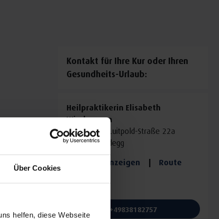
Kontakt für Ihre Kur oder Ihren
Gesundheits-Urlaub:
Heilpraktikerin Elisabeth
Wiedemann
Prinzregent-Luitpold-Straße 22a
88175 Scheidegg
Auf Karte anzeigen
|
Route
Über Cookies
planen
Telefon:
+49838182757
uns helfen, diese Webseite