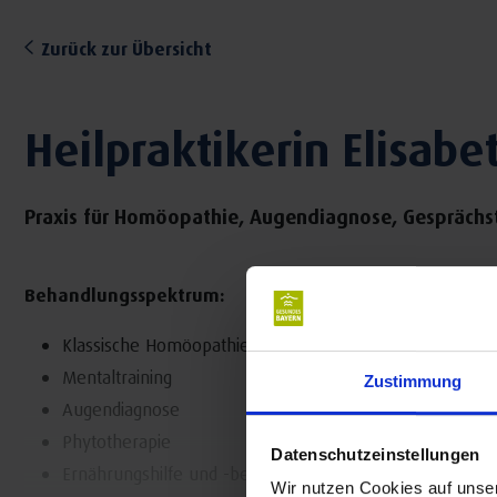
Zurück zur Übersicht
Heilpraktikerin Elisa
Praxis für Homöopathie, Augendiagnose, Gesprächs
Behandlungsspektrum:
Klassische Homöopathie
Mentaltraining
Zustimmung
Augendiagnose
Phytotherapie
Datenschutzeinstellungen
Ernährungshilfe und -beratung
Wir nutzen Cookies auf unser