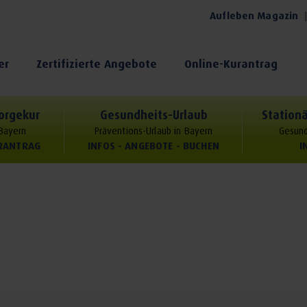
Aufleben Magazin
er
Zertifizierte Angebote
Online-Kurantrag
orgekur
Gesundheits-Urlaub
Stationä
 Bayern
Präventions-Urlaub in Bayern
Gesund
URANTRAG
INFOS - ANGEBOTE - BUCHEN
I