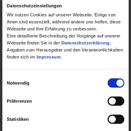
Auf Karte anzeigen
|
Route planen
Datenschutzeinstellungen
Telefon:
Wir nutzen Cookies auf unserer Webseite. Einige von
ihnen sind essenziell, während andere uns helfen, diese
+4997417829566
Webseite und Ihre Erfahrung zu verbessern.
Eine detaillierte Beschreibung der Vorgänge auf unserer
E-Mail:
Webseite finden Sie in der
Datenschutzerklärung
.
praxis-heim@gmx.de
Angaben zum Herausgeber und den Verantwortlichkeiten
finden sich im
Impressum
.
Einwilligungsauswahl
Notwendig
Präferenzen
Statistiken