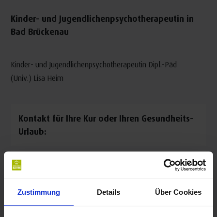
Kinder- und Jugendlichenpsychotherapeutin in
Bad Brückenau
Kinder- und Jugendlichenpsychotherapeutin Dipl.-Päd
(Univ.) Lisa Heim
Kontakt für Ihre Kur oder Ihren Gesundheits-
Urlaub:
Kinder- und Jugendlichenpsychotherapeutin Lisa
Heim
Altstadt 1
Zustimmung
Details
Über Cookies
97769 Bad Brückenau