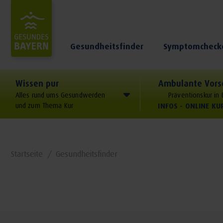
Gesundheitsfinder
Symptomcheck
Wissen pur
Ambulante Vors
Alles rund ums Gesundwerden
Präventionskur in
und zum Thema Kur
INFOS - ONLINE K
Startseite
Gesundheitsfinder