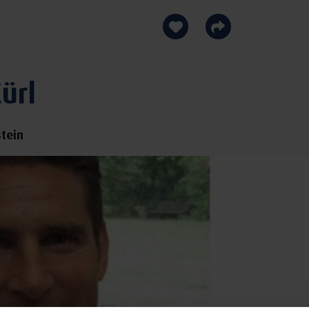
ürl
stein