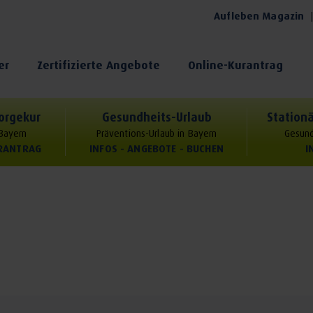
Aufleben Magazin
er
Zertifizierte Angebote
Online-Kurantrag
orgekur
Gesundheits-Urlaub
Stationä
 Bayern
Präventions-Urlaub in Bayern
Gesund
URANTRAG
INFOS - ANGEBOTE - BUCHEN
I