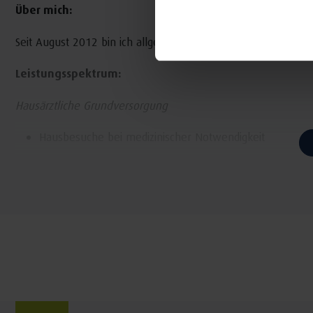
Über mich:
Seit August 2012 bin ich allgemeinärztlich in der Ärztegemeins
Leistungsspektrum:
Hausärztliche Grundversorgung
Hausbesuche bei medizinischer Notwendigkeit
Behandlung von Akuterkrankungen und chronischen E
Wundversorgung
Alle Impfungen, Reiseberatung
Präoperative Untersuchungen, postoperative Betreuun
Manualtherapeutische Untersuchung