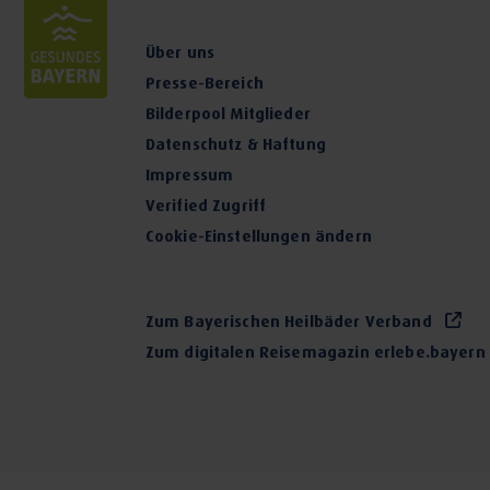
Lungenfunktion-Broncholysetest
Über uns
Notfallversorgung
Presse-Bereich
Bilderpool Mitglieder
Psychosomatische Grundversorgung
Datenschutz & Haftung
Vorsorgeuntersuchungen
Impressum
Verified Zugriff
Gesundheitsuntersuchungen bei Kindern, Jugendlichen
Cookie-Einstellungen ändern
Hautkrebsscreening
Zum Bayerischen Heilbäder Verband
Jugendarbeitsschutzuntersuchung
Zum digitalen Reisemagazin erlebe.bayern
Herz-Kreislauf-Untersuchungen
EKG, 24 Stunden-EKG, Belastungs-EKG
24 Stunden-Langzeitblutdruckmessung