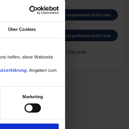
E-Mail:
info@aerztegemeinschaft.com
Website:
Über Cookies
www.aerztegemeinschaft.com
Fax:
+499573962696
uns helfen, diese Webseite
utzerklärung
. Angaben zum
Marketing