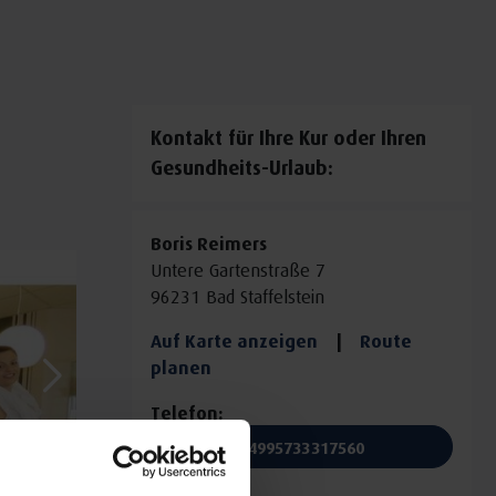
Kontakt für Ihre Kur oder Ihren
Gesundheits-Urlaub:
Boris Reimers
Untere Gartenstraße 7
96231 Bad Staffelstein
Auf Karte anzeigen
|
Route
planen
Telefon:
+4995733317560
E-Mail: