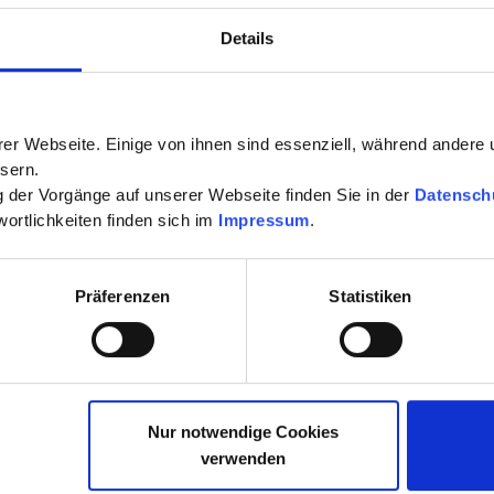
Details
itig spiegelt er die Art wieder, wie ein Patient behandelt wird. I
er Webseite. Einige von ihnen sind essenziell, während andere 
men verbunden. Sie als Patient stehen immer im Mittelpunkt de
sern.
t das gesamte Team. Schöne, gesunde und feste Zähne sind das Z
ng der Vorgänge auf unserer Webseite finden Sie in der
Datensch
nd dabei genauso wichtig wie Qualität auf höchstem Niveau. Daf
ortlichkeiten finden sich im
Impressum
.
n zur Verfügung.
Mehr lesen
Präferenzen
Statistiken
Nur notwendige Cookies
verwenden