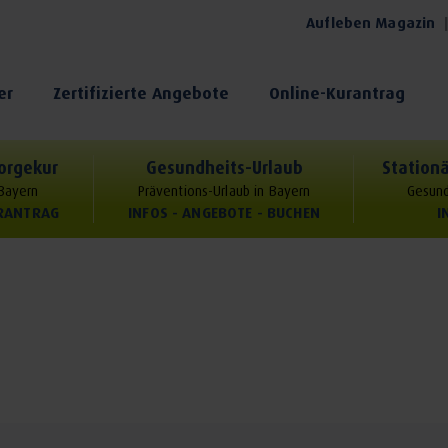
Aufleben Magazin
er
Zertifizierte Angebote
Online-Kurantrag
orgekur
Gesundheits-Urlaub
Stationä
 Bayern
Präventions-Urlaub in Bayern
Gesund
URANTRAG
INFOS - ANGEBOTE - BUCHEN
I