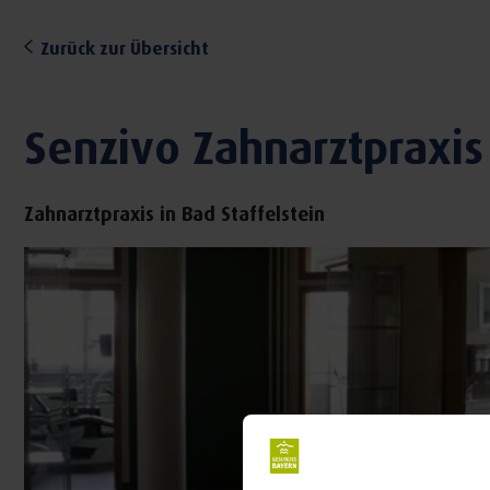
Zurück zur Übersicht
Senzivo Zahnarztpraxis
Zahnarztpraxis in Bad Staffelstein