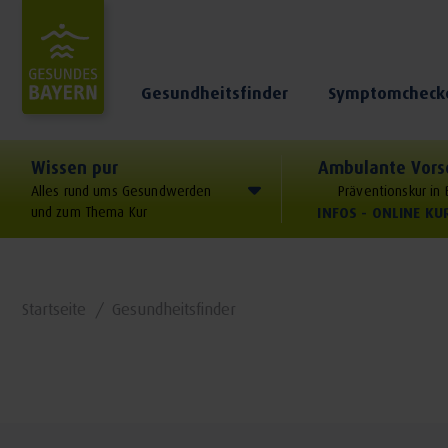
Gesundheitsfinder
Symptomcheck
Wissen pur
Ambulante Vors
Alles rund ums Gesundwerden
Präventionskur in
und zum Thema Kur
INFOS - ONLINE K
Startseite
Gesundheitsfinder