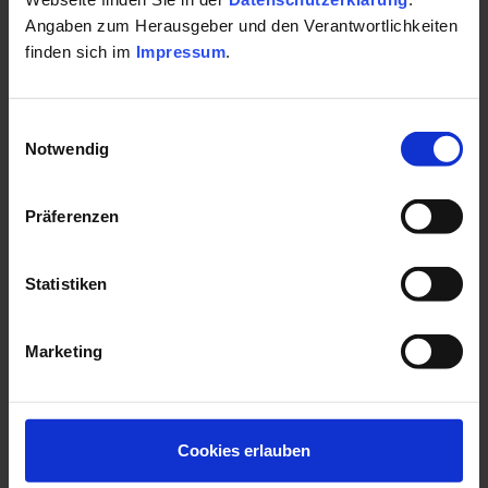
E-Mail:
Klangerlebnis, Klangmassage, Klangtherapie
Angaben zum Herausgeber und den Verantwortlichkeiten
Ausbildung und Seminare
info@imklangraum.de
finden sich im
Impressum
.
Meditation und Tiefenentspannung
Website:
KlangRaum
Einwilligungsauswahl
www.imklangraum.de
Notwendig
Öffnungszeiten
Präferenzen
Montag: Ganztägig
Dienstag: Ganztägig
Mittwoch: Ganztägig
Statistiken
Donnerstag: Ganztägig
Freitag: Ganztägig
Samstag: Ganztägig
Marketing
Sonntag: Ganztägig
Cookies erlauben