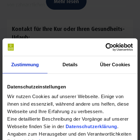
Mehr lesen
von zahnärztlichen Leistungen:
Amalgamsanierung
Endodontie/Wurzelkanal
Kontakt für Ihre Kur oder Ihren Gesundheits-
Ästhetische Zahnheilkunde
Urlaub:
Implantate
Prothetik
Zahnarztpraxis Goldmann
Prophylaxe
Zustimmung
Details
Über Cookies
Alfred-Baumgarten-Str. 4
Paradontologie
86825 Bad Wörishofen
Aus langjähriger Erfahrung weiß man, wie wichtig schöne
Auf Karte anzeigen
|
Route planen
Datenschutzeinstellungen
und gesunde Zähne für das persönliche Wohlbefinden sind.
Wir nutzen Cookies auf unserer Webseite. Einige von
Telefon:
ihnen sind essenziell, während andere uns helfen, diese
+498247308855
Webseite und Ihre Erfahrung zu verbessern.
Eine detaillierte Beschreibung der Vorgänge auf unserer
E-Mail:
Webseite finden Sie in der
Datenschutzerklärung
.
Angaben zum Herausgeber und den Verantwortlichkeiten
info@praxis-goldmann.de