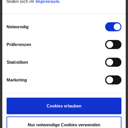
finden sich im
Impressum
.
Website:
Einwilligungsauswahl
www.praxis-goldmann.de
Notwendig
Fax:
+4982247308856
Präferenzen
Soziale Medien
Statistiken
Marketing
Cookies erlauben
Nur notwendige Cookies verwenden