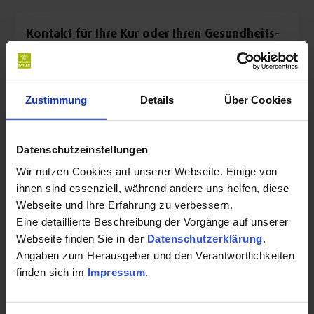
diabetischen Kindern und Jugendlichen. Frau Dr. med.
Forestier ist Gründungsmitglied der Arbeitsgemeinschaft
Kontakt für Ihre Kur oder Ihren Gesundheits-
Kinder- und Jugendliche in der Deutschen
Urlaub:
Diabetesgesellschaft.
Diabeteszentrum Bad Aibling Dr. med. Nicole
Spezialgebiete sind: die ambulante (Erst-) Einstellung auf
Zustimmung
Details
Über Cookies
Forestier
Insulin, Brittle-Diabetes-Situationen, Umstellungen von
Münchnerstrasse 17
konventioneller Insulintherapie, insbesondere auf die
83043 Bad Aibling
Datenschutzeinstellungen
intensivierte Insulintherapie, einschließlich
Wir nutzen Cookies auf unserer Webseite. Einige von
Auf Karte anzeigen
|
Route planen
Insulinpumpenbehandlung. Telemedizinische
ihnen sind essenziell, während andere uns helfen, diese
Weiterbetreuung nach Erstkontakt.
Telefon:
Webseite und Ihre Erfahrung zu verbessern.
Eine detaillierte Beschreibung der Vorgänge auf unserer
Leistungen:
+498061937080
Webseite finden Sie in der
Datenschutzerklärung
.
Angaben zum Herausgeber und den Verantwortlichkeiten
Diabetologie
E-Mail:
finden sich im
Impressum
.
Innere Medizin
praxis@diabeteszentrum.net