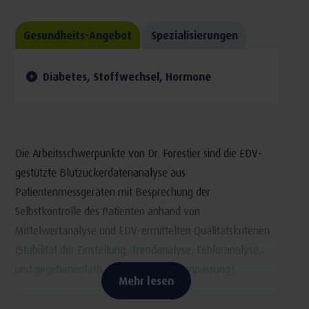
Gesundheits-Angebot
Spezialisierungen
Diabetes, Stoffwechsel, Hormone
Die Arbeitsschwerpunkte von Dr. Forestier sind die EDV-
gestützte Blutzuckerdatenanalyse aus
Patientenmessgeräten mit Besprechung der
Selbstkontrolle des Patienten anhand von
Mittelwertanalyse und EDV-ermittelten Qualitätskriterien
(Stabilität der Einstellung, Trendanalyse, Fehleranalyse,
und gegebenenfalls Analyse der Dosisanpassung).
Mehr lesen
Ein weiterer Schwerpunkt ist die Behandlung von