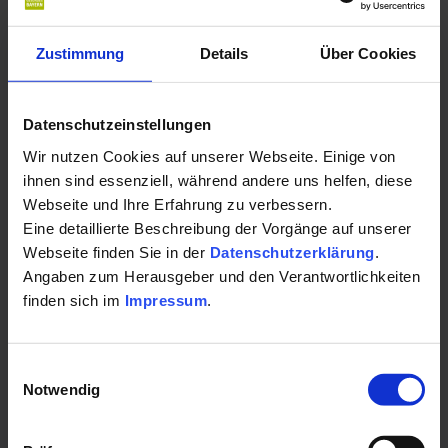
Chirotherapie
Zustimmung
Details
Über Cookies
Kontakt für Ihre Kur oder Ihren Gesundheits-
Urlaub:
Datenschutzeinstellungen
Wir nutzen Cookies auf unserer Webseite. Einige von
Monika Rothbauer-Winter
ihnen sind essenziell, während andere uns helfen, diese
Zugspitzstraße 20
Webseite und Ihre Erfahrung zu verbessern.
86825 Bad Wörishofen
Eine detaillierte Beschreibung der Vorgänge auf unserer
Auf Karte anzeigen
|
Route planen
Webseite finden Sie in der
Datenschutzerklärung
.
Angaben zum Herausgeber und den Verantwortlichkeiten
Telefon:
finden sich im
Impressum
.
+4982476166
Einwilligungsauswahl
Fax:
+498247963845
Notwendig