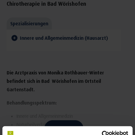
Chirotherapie in Bad Wörishofen
Spezialisierungen
Innere und Allgemeinmedizin (Hausarzt)
Die Arztpraxis von Monika Rothbauer-Winter
befindet sich in Bad Wörishofen im Ortsteil
Gartenstadt.
Behandlungsspektrum:
Innere und Allgemeinmedizin
Naturheilverfahren
Mehr lesen
Manuelle Medizin