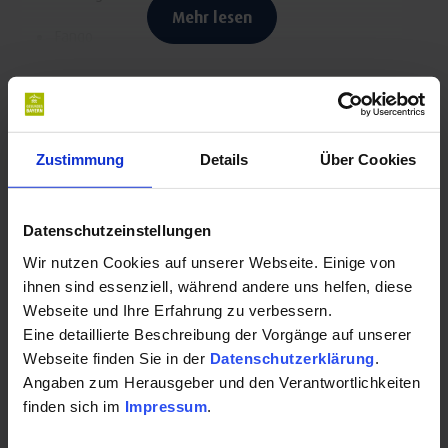
Mehr lesen
Fango
Heißluft
Kontakt für Ihre Kur oder Ihren Gesundheits-
Bewegungsübungen
Urlaub:
Zustimmung
Details
Über Cookies
Akupunktmassage
Massagepraxis Astrid Zinth-Pfuhl
Dorn
Söllereckweg 17
Datenschutzeinstellungen
86825 Bad Wörishofen
Energetische Behandlungen
Wir nutzen Cookies auf unserer Webseite. Einige von
Auf Karte anzeigen
|
Route planen
ihnen sind essenziell, während andere uns helfen, diese
Lomi-Lomi
Webseite und Ihre Erfahrung zu verbessern.
Telefon:
Eine detaillierte Beschreibung der Vorgänge auf unserer
Hot-Stone
Webseite finden Sie in der
Datenschutzerklärung
.
+4982478450
Angaben zum Herausgeber und den Verantwortlichkeiten
Ayurveda Massagen
finden sich im
Impressum
.
E-Mail:
Farbtherapie