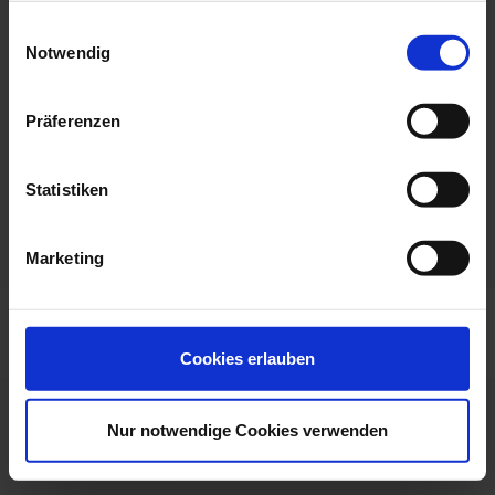
astrid.zinth-pfuhl@t-online.de
Einwilligungsauswahl
Edelstein-Massagen
Notwendig
Website:
www.haus-astrid.de
Präferenzen
Fax:
+4982476324
Statistiken
Marketing
Cookies erlauben
Nur notwendige Cookies verwenden