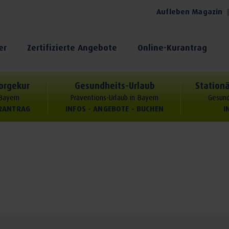
Aufleben Magazin
er
Zertifizierte Angebote
Online-Kurantrag
orgekur
Gesundheits-Urlaub
Stationä
 Bayern
Präventions-Urlaub in Bayern
Gesund
URANTRAG
INFOS - ANGEBOTE - BUCHEN
I