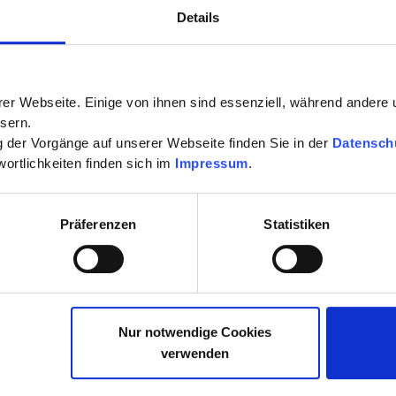
Details
er Webseite. Einige von ihnen sind essenziell, während andere 
sern.
ng der Vorgänge auf unserer Webseite finden Sie in der
Datensch
ortlichkeiten finden sich im
Impressum
.
Präferenzen
Statistiken
iner beeindruckenden Aussicht auf die Berge des Allgäu, Hopfen
kten Nachbarn. Wer dem Lärm der Großstadt, der Hektik und dem
Nur notwendige Cookies
nesung sucht, wird bei uns fündig. Nutzen sie unser breites Wel
verwenden