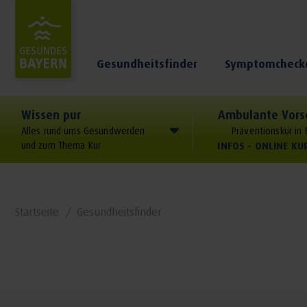
Gesundheitsfinder
Symptomcheck
Wissen pur
Ambulante Vors
Alles rund ums Gesundwerden
Präventionskur in
und zum Thema Kur
INFOS - ONLINE K
Startseite
Gesundheitsfinder