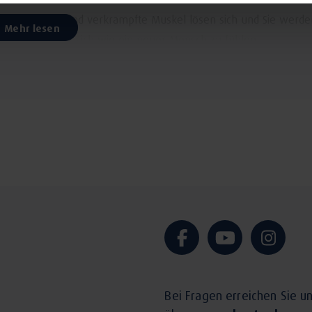
e. Verspannte und verkrampfte Muskel lösen sich und Sie werde
Mehr lesen
em Angebot, um sich wie ein neuer Mensch zu fühlen.
ebot für Ihre Haut. Ein wohltuendes Bad mit wertvollen ätheris
 und steigen Sie in die Wanne. Oder gelangen Sie mit unseren Pe
g und Genesung mit angenehmer Wärme oder energetischen Ü
ßen Sie, gemeinsam mit anderen Gästen unseres Hotels, ein 
nes der weiteren Wärme- und Energie-Angebote.
Bei Fragen erreichen Sie u