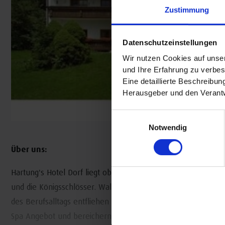
Zustimmung
Datenschutzeinstellungen
Wir nutzen Cookies auf unser
und Ihre Erfahrung zu verbes
Eine detaillierte Beschreibu
Herausgeber und den Verantw
Einwilligungsauswahl
Notwendig
Über uns:
Hartung's Hotel Dorf liegt oberhalb des Hopfen Sees, mit e
und die Königsschlösser. Wald und Wiesen sind unsere dire
des Berufsalltags entfliehen will und Ruhe, Erholung und Ge
Spa Angebot und bereichern Sie Ihren Urlaub.