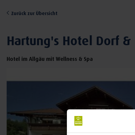
Zurück zur Übersicht
Hartung's Hotel Dorf &
Hotel im Allgäu mit Wellness & Spa