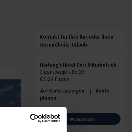
Kontakt für Ihre Kur oder Ihren
Gesundheits-Urlaub:
Hartung's Hotel Dorf & Kurbetrieb
Enzensbergstraße 20
87629 Füssen
Auf Karte anzeigen
|
Route
planen
Telefon:
+49836250550
E-Mail: