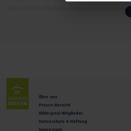
Steigern Sie ihr Wohlbefinden mit einer belebenden Massag
erholt und vital fühlen. Nutzen Sie die Massagen aus unser
Bäder, Packungen und Peelings - Das ist unser Wellness Ang
bedeutet Entspannung pur. Lassen Sie den Alltag hinter sich
Packungen zu gesunder, jugendlicher Haut.
Wärme und Energie-Anwendungen ermöglichen Entspannun
Machen Sie von den Gruppenangeboten Gebrauch und genie
Lichtbad, machen Sie eine Atemtherapie oder nutzen Sie ei
Leistungsspektrum:
Über uns
Massagen
Presse-Bereich
Bäder
Bilderpool Mitglieder
Packungen
Datenschutz & Haftung
Wärme- und Energieanwendungen
Impressum