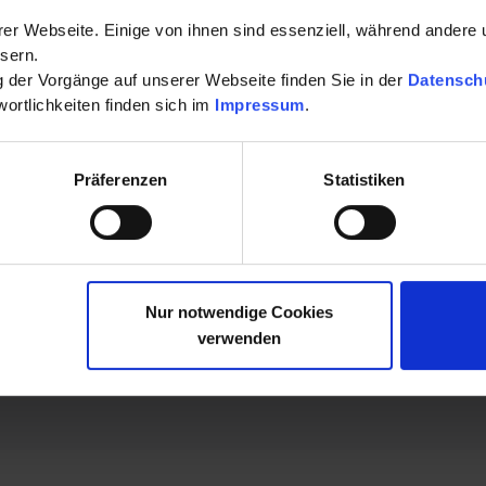
er Webseite. Einige von ihnen sind essenziell, während andere 
ephrologie und Hypertensiologie und steht zusammen mit ihren K
sern.
nnen und Patienten nach modernsten medizinischen Erkenntnisse
ng der Vorgänge auf unserer Webseite finden Sie in der
Datensch
licher, vertrauensvoller Atmosphäre in den Mittelpunkt der ärztli
ortlichkeiten finden sich im
Impressum
.
Präferenzen
Statistiken
e und Lipidologie
Mehr lesen
Nur notwendige Cookies
verwenden