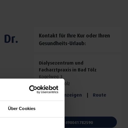
 Dr.
Kontakt für Ihre Kur oder Ihren
Gesundheits-Urlaub:
Dialysezentrum und
Facharztpraxis in Bad Tölz
Kogelweg 3
83646 Bad Tölz
Auf Karte anzeigen
|
Route
planen
Über Cookies
Telefon:
+498041782590