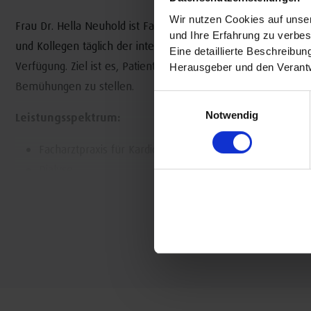
Wir nutzen Cookies auf unser
Frau Dr. Hella Neuhold ist Fachärztin für Innere Medizin, N
und Ihre Erfahrung zu verbes
und Kollegen täglich der intensiven Betreuung von Patienti
Eine detaillierte Beschreibu
Verfügung. Ziel ist es, Patientinnen und Patienten in persön
Herausgeber und den Verantw
Bemühungen zu stellen.
Einwilligungsauswahl
Notwendig
Leistungsspektrum:
Facharztpraxis für Kardiologie, Pneumologie, Nephrologi
Dialyse
Feriendialyse