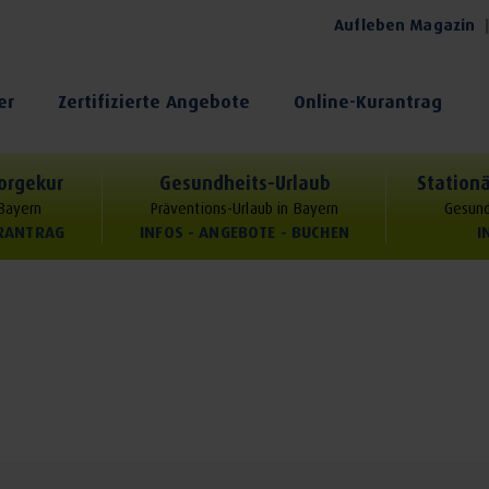
Aufleben Magazin
er
Zertifizierte Angebote
Online-Kurantrag
orgekur
Gesundheits-Urlaub
Stationä
 Bayern
Präventions-Urlaub in Bayern
Gesund
URANTRAG
INFOS - ANGEBOTE - BUCHEN
I