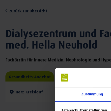
Zurück zur Übersicht
Dialysezentrum und Fach
med. Hella Neuhold
Fachärztin für Innere Medizin, Nephrologie und Hyp
Gesundheits-Angebot
Herz-Kreislauf
Zustimmung
Datenschutzeinstellungen