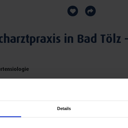
arztpraxis in Bad Tölz -
ertensiologie
Diabetes, Stoffwechsel, Hormone
Details