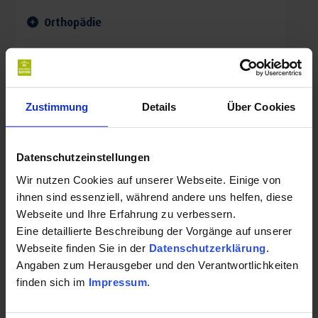
Orthopädie
Trinkkur
Rheuma
Zustimmung
Details
Über Cookies
Datenschutzeinstellungen
Das neue Haus Villa Aurelia der Römerbad Klinik ist
Wir nutzen Cookies auf unserer Webseite. Einige von
spezialisiert auf die orthopädisch-unfallchirurgische
ihnen sind essenziell, während andere uns helfen, diese
Rehabilitation sowie auf die stationäre Schmerztherapie.
Webseite und Ihre Erfahrung zu verbessern.
Eine detaillierte Beschreibung der Vorgänge auf unserer
Grundlage und Basisgedanke der medizinischen Betreuung
Webseite finden Sie in der
Datenschutzerklärung
.
ist ein integratives Behandlungskonzept im Sinne einer
Angaben zum Herausgeber und den Verantwortlichkeiten
ganzheitlichen Medizin, die gleichermaßen körperliche,
finden sich im
Impressum
.
seelische und soziale Gesichtspunkte einschließt.
Mehr lesen