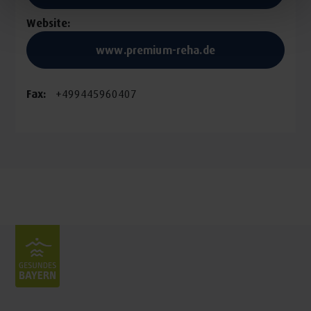
Website:
www.premium-reha.de
Fax:
+499445960407