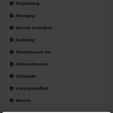
Entspannung
Bewegung
Mentale Gesundheit
Ernährung
Thermalwasser-Kur
Rückenschmerzen
Orthopädie
Frauengesundheit
Rheuma