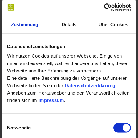
Leistungen:
Zustimmung
Details
Über Cookies
Akupunktur
Betreuung von Diabetikern
Datenschutzeinstellungen
Wir nutzen Cookies auf unserer Webseite. Einige von
EKG
ihnen sind essenziell, während andere uns helfen, diese
Webseite und Ihre Erfahrung zu verbessern.
Infusionstherapie
Mehr lesen
Eine detaillierte Beschreibung der Vorgänge auf unserer
Webseite finden Sie in der
Datenschutzerklärung
.
Kompaktkuren
Angaben zum Herausgeber und den Verantwortlichkeiten
Laboruntersuchung
finden sich im
Impressum
.
Kontakt für Ihre Kur oder Ihren Gesundheits-
Urlaub:
Naturheilverfahren
Einwilligungsauswahl
Neuraltherapie
Notwendig
Gemeinschaftspraxis Dres. Stei