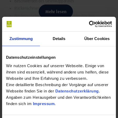
Beschwerden des Gelenkapparates
Rückenschmerzen
Mehr lesen
Nacken-, Schulterbeschwerden (steifer Nacken,
Schulterschmerz)
Arthrose, Arthritis
Kontakt für Ihre Kur oder Ihren Gesundheits-
Arme (Golfer-, Tennisarm)
Zustimmung
Details
Über Cookies
Urlaub:
Beine (Durchblutungsstörungen)
Knie-, Hüftschmerzen
Datenschutzeinstellungen
Animas - Naturheilkunde & Massagen
Kopfschmerzen
Schrotweg 2
Wir nutzen Cookies auf unserer Webseite. Einige von
87541 Bad Hindelang
ihnen sind essenziell, während andere uns helfen, diese
Migräne
Webseite und Ihre Erfahrung zu verbessern.
Auf Karte anzeigen
|
Route planen
(Spannungs-) Kopfschmerzen, bedingt durch
Eine detaillierte Beschreibung der Vorgänge auf unserer
verspannten Rücken
Webseite finden Sie in der
Datenschutzerklärung
.
Telefon:
Angaben zum Herausgeber und den Verantwortlichkeiten
Stressbedingte Erkrankungen
+4915116725267
finden sich im
Impressum
.
depressive Verstimmungen
E-Mail: