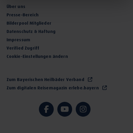
Vitaliät
Über uns
Presse-Bereich
Phytotherapie mit heimischen Kräutern:
Bilderpool Mitglieder
Herz-Kreislauf-Beschwerden
Datenschutz & Haftung
Schlafstörungen
Impressum
Magen-Darmerkrankungen
Verified Zugriff
Depressionen
Cookie-Einstellungen ändern
psychischen Verstimmungen
Frauenheilkunde
Zum Bayerischen Heilbäder Verband
Zum digitalen Reisemagazin erlebe.bayern