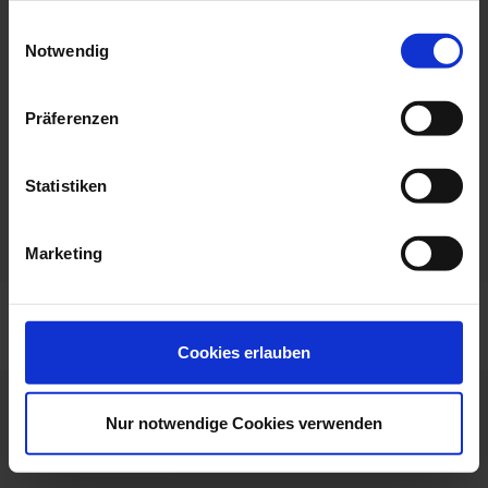
info@fachklinik-sankt-lukas.de
Einwilligungsauswahl
Notwendig
Website:
www.fachklinik-sankt-lukas.de
Präferenzen
Fax:
+498532920015
Statistiken
Marketing
Cookies erlauben
Nur notwendige Cookies verwenden