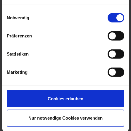
choehn@hoehn-partner.de
Einwilligungsauswahl
Notwendig
Website:
www.hoehn-enser.de
Präferenzen
Fax:
+499841689082
Statistiken
Marketing
Cookies erlauben
Nur notwendige Cookies verwenden