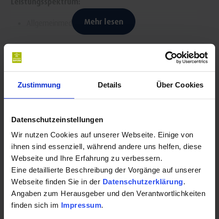
Leistungsspektrum:
Mehr lesen
Allgemeinmedizin
Chirotherapie
Akupunktur
Kontakt für Ihre Kur oder Ihren Gesundheits-
Naturheilverfahren
Urlaub:
Gelbfieberimpfstelle
Zustimmung
Details
Über Cookies
Praxis Dr. med. C. Höhn-Enser
Datenschutzeinstellungen
Erkennbrechtallee 1a
91438 Bad Windsheim
Wir nutzen Cookies auf unserer Webseite. Einige von
ihnen sind essenziell, während andere uns helfen, diese
Auf Karte anzeigen
|
Route planen
Webseite und Ihre Erfahrung zu verbessern.
Eine detaillierte Beschreibung der Vorgänge auf unserer
Telefon:
Webseite finden Sie in der
Datenschutzerklärung
.
+499841689080
Angaben zum Herausgeber und den Verantwortlichkeiten
finden sich im
Impressum
.
E-Mail: