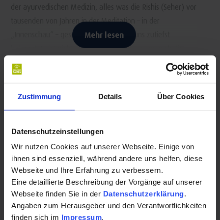
der ayurvedischen Medizin, alles was die Rishis (Seher) vor
tausenden von Jahren in der Meditation – in der
„Innenschau“ – gesehen haben, das ist uns zutiefst
Mehr lesen
bekannt. Es ist nichts Fremdes. Und das sagen auch die
klassischen Texte: Ayurveda ist universell. Ayurveda
gehört nicht zu einem bestimmten Land oder einer Kultur.
Kontakt für Ihre Kur oder Ihren Gesundheits-
Ayurveda ist allgegenwärtig und immer gültig.“
Urlaub:
Zustimmung
Details
Über Cookies
Dr. med. Ernst Schrott
Gesundheitspraxis für Ayurveda- und
Datenschutzeinstellungen
Aromatherapie
Wir nutzen Cookies auf unserer Webseite. Einige von
Auf dem Buck 2
ihnen sind essenziell, während andere uns helfen, diese
87541 Bad Hindelang - Hinterstein
Webseite und Ihre Erfahrung zu verbessern.
Auf Karte anzeigen
|
Route planen
Eine detaillierte Beschreibung der Vorgänge auf unserer
Webseite finden Sie in der
Datenschutzerklärung
.
Telefon:
Angaben zum Herausgeber und den Verantwortlichkeiten
0176-56732150
finden sich im
Impressum
.