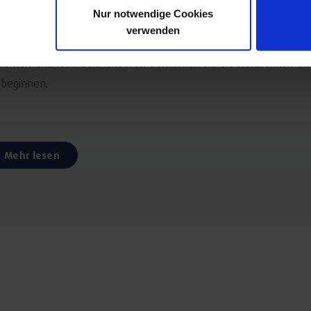
Nur notwendige Cookies
empfängt Sie das 4 Sterne Sport- und Wellnesshotel Dein Engel i
verwenden
werden Ihnen zwei Dinge auffallen: Das gemütliche Ambiente, d
menten entsteht. Zum anderen bemerken Sie die Herzlichkeit un
 beginnen.
Mehr lesen