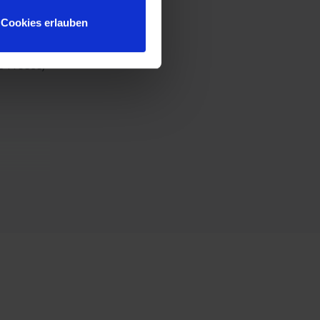
n
Cookies erlauben
as durch
d Freude,