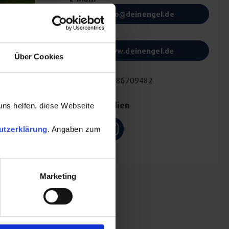
info@deinengel.de
Website:
www.deinengel.de
Über Cookies
Fax:
+498386709482
Soziale Medien
uns helfen, diese Webseite
utzerklärung
. Angaben zum
Marketing