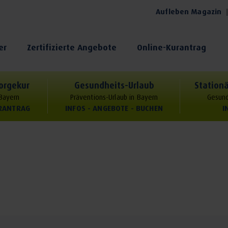
Aufleben Magazin
er
Zertifizierte Angebote
Online-Kurantrag
orgekur
Gesundheits-Urlaub
Stationä
 Bayern
Präventions-Urlaub in Bayern
Gesund
URANTRAG
INFOS - ANGEBOTE - BUCHEN
I