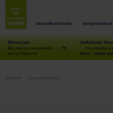
Gesundheitsfinder
Symptomcheck
Wissen pur
Ambulante Vors
Alles rund ums Gesundwerden
Präventionskur in
und zum Thema Kur
INFOS - ONLINE K
Startseite
Gesundheitsfinder