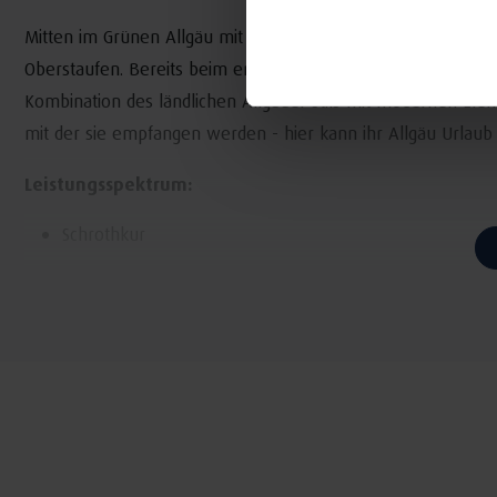
Mitten im Grünen Allgäu mit Blick auf die Bayrischen Alpen 
Oberstaufen. Bereits beim ersten Betreten unseres Hauses 
Kombination des ländlichen Allgäuer Stils mit modernen Ele
mit der sie empfangen werden - hier kann ihr Allgäu Urlaub
Leistungsspektrum:
Schrothkur
LOGI
Physiotherapie
Osteopathie
Wellness
Vitalgarten