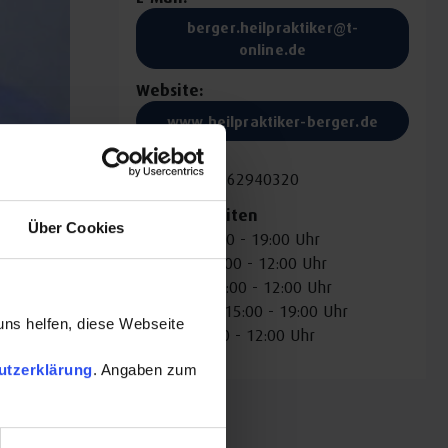
berger.heilpraktiker@t-
online.de
Website:
www.heilpraktiker-berger.de
Fax:
+498362940320
Öffnungszeiten
Über Cookies
Montag: 15:00 - 19:00 Uhr
Dienstag: 09:00 - 12:00 Uhr
Mittwoch: 09:00 - 12:00 Uhr
Donnerstag: 15:00 - 19:00 Uhr
uns helfen, diese Webseite
Freitag: 09:00 - 12:00 Uhr
utzerklärung
. Angaben zum