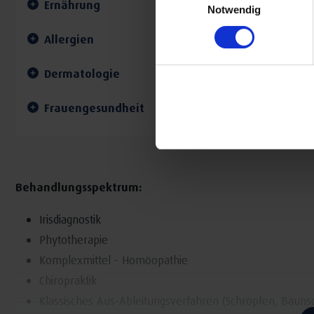
Ernährung
Notwendig
Allergien
Dermatologie
Frauengesundheit
Behandlungsspektrum:
Irisdiagnostik
Phytotherapie
Komplexmittel - Homöopathie
Chiropraktik
Klassisches Aus-Ableitungsverfahren (Schröpfen, Baunsch