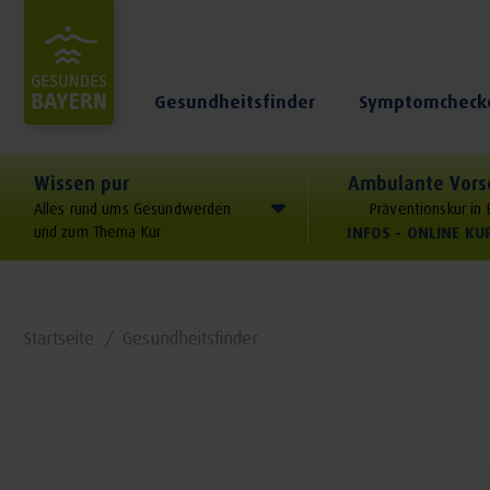
Gesundheitsfinder
Symptomcheck
Wissen pur
Ambulante Vors
Alles rund ums Gesundwerden
Präventionskur in
und zum Thema Kur
INFOS - ONLINE K
Startseite
Gesundheitsfinder