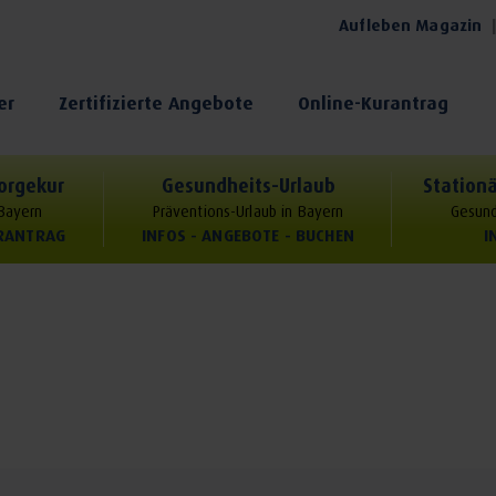
Aufleben Magazin
er
Zertifizierte Angebote
Online-Kurantrag
orgekur
Gesundheits-Urlaub
Stationä
 Bayern
Präventions-Urlaub in Bayern
Gesund
URANTRAG
INFOS - ANGEBOTE - BUCHEN
I