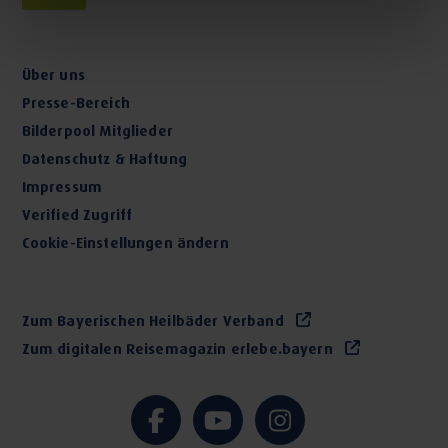
Schwere Innerere Erkrankung mit verzögertem
Heilungsverlauf, wie zum Beispiel schwere
Über uns
Pneumonien, ausgeprägte Schwächezustände nach
Presse-Bereich
länger dauernder Intensivtherapie
Bilderpool Mitglieder
Datenschutz & Haftung
Wir bieten Ihnen die Ausstattung eines modernen
Impressum
Krankenhauses, ein gut geschultes und erfahrenes
Verified Zugriff
Personal sowie die zugehörigen
Cookie-Einstellungen ändern
Behandlungsmöglichkeiten. Dieses Gesamtkonzept ist ein
besonderes Anliegen der Klinik und innerhalb der
geriatrischen Rehabilitation.
Zum Bayerischen Heilbäder Verband
Zum digitalen Reisemagazin erlebe.bayern