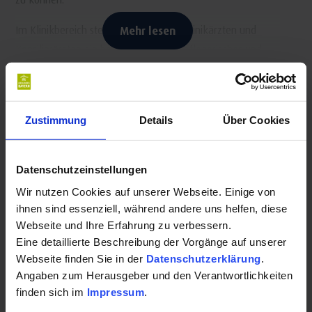
Im Klinikbereich steht neben unseren Klinikärzten und
Mehr lesen
Konsiliarärzten ein hochqualifiziertes, pflegerisches und
therapeutisches Team bereit, wie z.B. Physio- und
Ergotherapeuten, Logopäden, Sozialpädagogen und
Kontakt für Ihre Kur oder Ihren Gesundheits-
Kunsttherapeuten (Heileurythmie, Maltherapie).
Urlaub:
Zustimmung
Details
Über Cookies
Wir behandeln Patienten die in ihrer Mobilität oder sozialen
Alexander von Humboldt Klinik
Selbständigkeit eingeschränkt oder gefährdet sind. Dies
Datenschutzeinstellungen
Dr. Gebhardt-Steuer-Straße 24
kann durch folgende Krankheitsbilder verursacht sein :
95138 Bad Steben
Wir nutzen Cookies auf unserer Webseite. Einige von
Schlaganfall mit Lähmungen der Gliedmaßen, des
ihnen sind essenziell, während andere uns helfen, diese
Auf Karte anzeigen
|
Route planen
Webseite und Ihre Erfahrung zu verbessern.
Gesichtsnerves oder der Schluckmuskulatur,
Eine detaillierte Beschreibung der Vorgänge auf unserer
Telefon:
Sprachstörungen und Orientierungsstörungen.
Webseite finden Sie in der
Datenschutzerklärung
.
Zustand nach Knochenbrüchen, die ein besonderes
+499288920400
Angaben zum Herausgeber und den Verantwortlichkeiten
Trainingsprogramm erforderlich machen.
finden sich im
Impressum
.
Erkrankung des Bewegungsapparates wie
E-Mail: