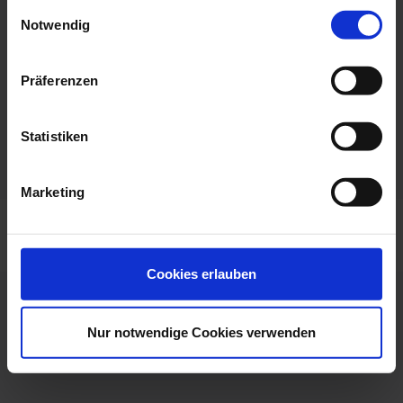
Einwilligungsauswahl
Website:
Leistungsspektrum:
Notwendig
www.hotel-rosenstock.de
Medical Wellness
Präferenzen
Massagen
Fax:
+4983263645699
Kosmetik
Statistiken
Hallenbad
Sauna
Sanarium
Marketing
Cookies erlauben
Nur notwendige Cookies verwenden