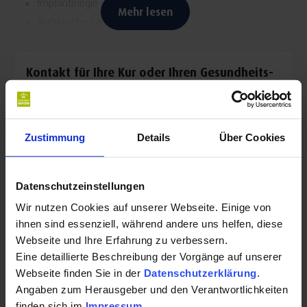
Implantologie
Mehr lesen
Ästhetische Zahnheilkunde
Parodontologie
Prophylaxe
Kontakt für Ihre Kur oder Ihren Gesundheits-
Endodontie
Urlaub:
Zahnarztpraxis Dr. Angermaier in Bad Tölz
Zustimmung
Details
Über Cookies
Säggasse 10
83646 Bad Tölz
Datenschutzeinstellungen
Auf Karte anzeigen
|
Route planen
Wir nutzen Cookies auf unserer Webseite. Einige von
Telefon:
ihnen sind essenziell, während andere uns helfen, diese
Webseite und Ihre Erfahrung zu verbessern.
+4980412575
Eine detaillierte Beschreibung der Vorgänge auf unserer
Webseite finden Sie in der
Datenschutzerklärung
.
Website:
Angaben zum Herausgeber und den Verantwortlichkeiten
finden sich im
Impressum
.