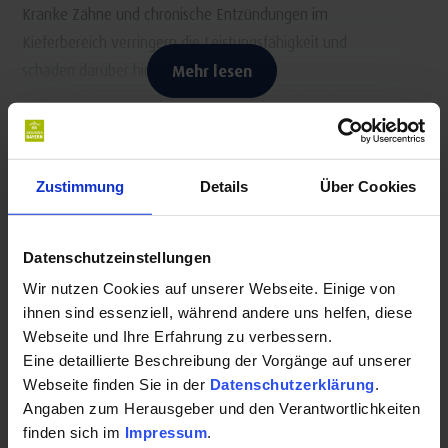
Kranke Zähne und chronische Entzündungen im
Kieferbereich verringern die Leistungsfähigkeit und
schaden darüber hinaus der Gesundheit!
Mehr lesen
Diesen Risiken kann man leicht aus dem Weg gehen,
indem man regelmäßig die Leistungen, die in der Praxis
angeboten werden, in Anspruch nimmt.
Kontakt für Ihre Kur oder Ihren Gesundheits-
Urlaub:
Zustimmung
Details
Über Cookies
Leistungen
Prophylaxe
Zahnarztpraxis Elena Giebe
Datenschutzeinstellungen
Professionelle Zahnreinigung
Luitpoldstraße 4a
Wir nutzen Cookies auf unserer Webseite. Einige von
Zahnerhalt
83435 Bad Reichenhall
ihnen sind essenziell, während andere uns helfen, diese
Zahnersatz
Webseite und Ihre Erfahrung zu verbessern.
Auf Karte anzeigen
|
Route planen
Endodontie
Eine detaillierte Beschreibung der Vorgänge auf unserer
Telefon:
Parodontologie
Webseite finden Sie in der
Datenschutzerklärung
.
Angaben zum Herausgeber und den Verantwortlichkeiten
Implantologie
+4986514943
finden sich im
Impressum
.
Kiefergelenkstherapie