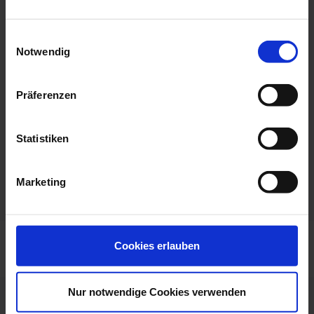
Bleaching
E-Mail:
Einwilligungsauswahl
zahnarztpraxis-giebe@t-online.de
Notwendig
Website:
Präferenzen
www.zahnarztpraxis-giebe.de
Statistiken
Fax:
+498651710939
Marketing
Cookies erlauben
Nur notwendige Cookies verwenden