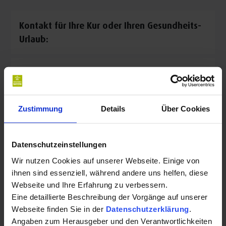
Kontakt für Ihre Kur oder Ihren Gesundheits-
Urlaub:
Dr.med. univ. Csilla Safar
Hauptstr. 22
94086 Bad Griesbach i.Rottal
Zustimmung
Details
Über Cookies
Auf Karte anzeigen
|
Route planen
Telefon:
Datenschutzeinstellungen
+4985322514
Wir nutzen Cookies auf unserer Webseite. Einige von
ihnen sind essenziell, während andere uns helfen, diese
E-Mail:
Webseite und Ihre Erfahrung zu verbessern.
Eine detaillierte Beschreibung der Vorgänge auf unserer
praxis-dr.breinbauer@web.de
Webseite finden Sie in der
Datenschutzerklärung
.
Angaben zum Herausgeber und den Verantwortlichkeiten
Website: