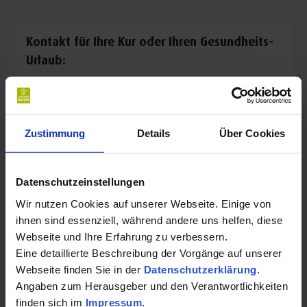
Wirbelsäuleninfiltration
Akupunktur
Kontakt für Ihre Kur oder Ihren Gesundheits-
Unfallchirurgie
Urlaub:
D-Arztverfahren
Isar-Loisachtal-Orthopädie
Moraltpark 1e
Zustimmung
Details
Über Cookies
83646 Bad Tölz
Auf Karte anzeigen
|
Route planen
Datenschutzeinstellungen
Telefon:
Wir nutzen Cookies auf unserer Webseite. Einige von
+4980417965130
ihnen sind essenziell, während andere uns helfen, diese
Webseite und Ihre Erfahrung zu verbessern.
E-Mail:
Eine detaillierte Beschreibung der Vorgänge auf unserer
Webseite finden Sie in der
Datenschutzerklärung
.
praxis@ozi.de
Angaben zum Herausgeber und den Verantwortlichkeiten
finden sich im
Impressum
.