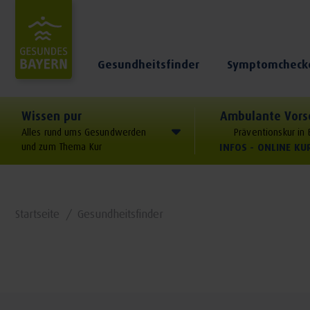
Gesundheitsfinder
Symptomcheck
Wissen pur
Ambulante Vors
Alles rund ums Gesundwerden
Präventionskur in
und zum Thema Kur
INFOS - ONLINE K
Startseite
Gesundheitsfinder