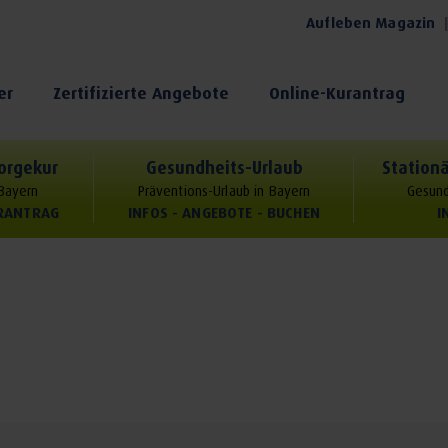
Aufleben Magazin
er
Zertifizierte Angebote
Online-Kurantrag
orgekur
Gesundheits-Urlaub
Stationä
 Bayern
Präventions-Urlaub in Bayern
Gesund
URANTRAG
INFOS - ANGEBOTE - BUCHEN
I