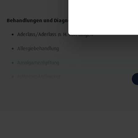
Behandlungen und Diagnostik:
Aderlass/Aderlass n. H. von Bingen
Allergiebehandlung
Amalgamentgiftung
Arthrose-Aufbaukur
Ausleitungsverfahren
Bandscheiben-Arthrose-Aufbaukurs
Bio-Facelifting (bio. Faltenunterspritzung)
Colon-Hydro-Therapie