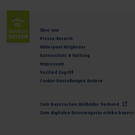
Darm-Sanierung
Darm-Symbioselenkung
Über uns
Eigenblut-Therapie
Presse-Bereich
Bilderpool Mitglieder
Entgiftung
Datenschutz & Haftung
Entspannungstherapien
Impressum
Verified Zugriff
Enzym-Therapie
Cookie-Einstellungen ändern
Ernährungs- und Gesundheitsberatung
Zum Bayerischen Heilbäder Verband
Faltenunterspritzung mit Hyaluronsäure
Zum digitalen Reisemagazin erlebe.bayern
Heilfastenkuren
Heuschnupfen-Therapie (Allergien)