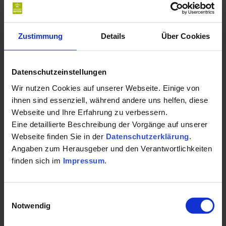
Laub
Kirchenlamitzer Straße 32
95163 Weißenstadt
Zustimmung
Details
Über Cookies
Auf Karte anzeigen
|
Route planen
Datenschutzeinstellungen
Telefon:
Wir nutzen Cookies auf unserer Webseite. Einige von
+4992538180
ihnen sind essenziell, während andere uns helfen, diese
Webseite und Ihre Erfahrung zu verbessern.
E-Mail:
Eine detaillierte Beschreibung der Vorgänge auf unserer
Webseite finden Sie in der
Datenschutzerklärung
.
anna@laub-physio-ergo.de
Angaben zum Herausgeber und den Verantwortlichkeiten
finden sich im
Impressum
.
Website:
laub-physio-ergo.de/
Einwilligungsauswahl
Notwendig
Fax:
+499253954640