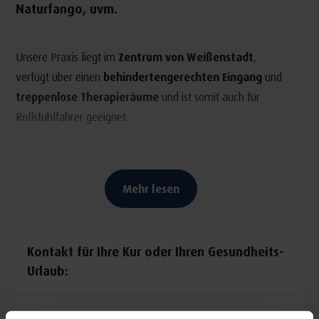
Naturfango, uvm.
Unsere Praxis liegt im
Zentrum von Weißenstadt
,
verfügt über einen
behindertengerechten Eingang
und
treppenlose Therapieräume
und ist somit auch für
Rollstuhlfahrer geeignet.
Mehr lesen
Kontakt für Ihre Kur oder Ihren Gesundheits-
Urlaub:
Praxis für Physiotherapie und Ergotherapie Hans