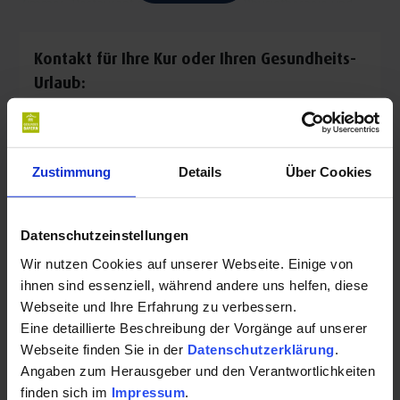
Zimmer, Restaurant mit Terrasse, Bar, Physiotherapie und
Wellnessoase, Kurarztpraxis sowie den Verleih von Rädern,
E-Bikes, Nordic Walking-Stöcke und eines Golfcarts.
Kontakt für Ihre Kur oder Ihren Gesundheits-
Viele attraktive Wellness- und Gesundheitsarrangements
Urlaub:
finden Sie auch auf der Homepage.
Kurhotel/Sanatorium Chrysantihof
Leistungsspektrum:
Brunnaderstr. 7
Zustimmung
Details
Über Cookies
Klassische, naturheilkundliche und
84364 Bad Birnbach
Wellnessanwendungen wie Physiotherapie,
Auf Karte anzeigen
|
Route planen
Massagen, Naturfango, Wellnessbäder
Datenschutzeinstellungen
Telefon:
Wir nutzen Cookies auf unserer Webseite. Einige von
Hot Stone-Therapie
ihnen sind essenziell, während andere uns helfen, diese
+4985632990
Webseite und Ihre Erfahrung zu verbessern.
Shiatsu
Eine detaillierte Beschreibung der Vorgänge auf unserer
E-Mail:
Webseite finden Sie in der
Tao Zi
Datenschutzerklärung
.
info@hotel-chrysantihof.de
Angaben zum Herausgeber und den Verantwortlichkeiten
Kräuterstempelmassage
finden sich im
Impressum
.