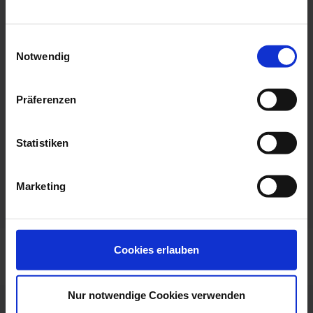
Website:
Akupunktmassage nach Penzel
www.hotel-chrysantihof.de
Einwilligungsauswahl
Training auf der Galileoplatte
Notwendig
Fax:
+498563299278
onkologisches Nachsorgeprogramm
Präferenzen
Soziale Medien
Verfügbarkeit und Preise auf Anfrage
Statistiken
Marketing
Cookies erlauben
Nur notwendige Cookies verwenden