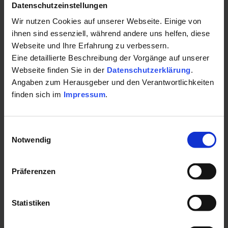
Datenschutzeinstellungen
bzw. dem im Haus befindlichen Hotel Astoria (Aufzug
Mehr lesen
Wir nutzen Cookies auf unserer Webseite. Einige von
vorhanden) möglich.Wir haben insgesamt 6 komplette
ihnen sind essenziell, während andere uns helfen, diese
Kassenzulassungen.
Webseite und Ihre Erfahrung zu verbessern.
Kontakt für Ihre Kur oder Ihren Gesundheits-
Eine detaillierte Beschreibung der Vorgänge auf unserer
Leistungen:
Urlaub:
Webseite finden Sie in der
Datenschutzerklärung
.
Angaben zum Herausgeber und den Verantwortlichkeiten
Manuelle Therapie
finden sich im
Impressum
.
Krankengymnastik
BHealth, MPTsc. Thorsten Blaßdörfer
Neurologie
Martin-Luther-Str. 1
Massage
97688 Bad Kissingen
Einwilligungsauswahl
Notwendig
Medical Wellness
Auf Karte anzeigen
|
Route planen
Moorbehandlung
Telefon:
Bobath
Präferenzen
Lymphdrainage
+4997166020
Orthopädie
Statistiken
Logopädie
E-Mail:
Ergotherapie