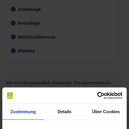
Atemwege
Neurologie
Rückenschmerzen
Rheuma
Wir sind ein ganzheitlich denkendes Therapiezentrum im
Herzen von Bad Kissingen, welches als einziges am Ort
alle Heilmittelerbringer zum Wohle des Patienten
zusammenführt und auch die ambulante Badekur
Zustimmung
Details
Über Cookies
durchführt.
Wohnen ist in der eigenen Ferienwohnung (1-6 Personen)