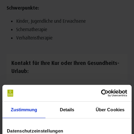
Schwerpunkte:
Kinder, Jugendliche und Erwachsene
Schematherapie
Verhaltenstherapie
Kontakt für Ihre Kur oder Ihren Gesundheits-
Urlaub:
Psychotherapeutische Praxis Alexandra Suhr
Vorm Rothenburger Tor 6
91438 Bad Windsheim
Zustimmung
Details
Über Cookies
Auf Karte anzeigen
|
Route planen
Telefon:
Datenschutzeinstellungen