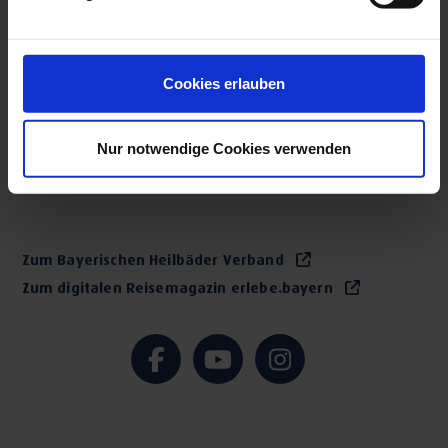
Über uns
Presse-Bereich
Bilderpool Mitglieder
Cookies erlauben
Datenschutz & Haftung
Impressum
Nur notwendige Cookies verwenden
Verified Zugriff
Cookie-Einstellungen ändern
Zum Bayerischen Heilbäder Verband
Zum digitalen Reisemagazin erlebe.bayern