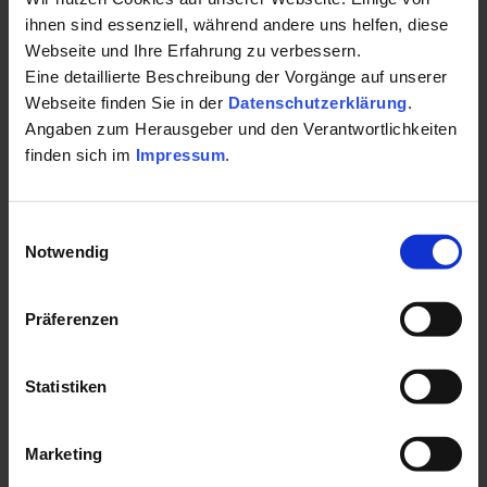
+499715590
Behandlungsschwerpunkte:
ihnen sind essenziell, während andere uns helfen, diese
Webseite und Ihre Erfahrung zu verbessern.
Proophylaxe
E-Mail:
Eine detaillierte Beschreibung der Vorgänge auf unserer
Professionelle Zahnreinigung und Air-Flow
Webseite finden Sie in der
Datenschutzerklärung
.
post@praxis-wahler.de
Implantologie
Angaben zum Herausgeber und den Verantwortlichkeiten
Haben Sie einen Zahn verloren, so kann dieser
finden sich im
Impressum
.
Website:
ersetzt werden, ohne die benachbarten Zähne
www.praxis-wahler.de
beschleifen zu müssen
Einwilligungsauswahl
Kieferorthopädie
Notwendig
Fax:
+4997169232
Zahnkorrektur mit losen, festen und
unsichtbaren Spangen
Präferenzen
Soziale Medien
Lachgasbehandlung
Bewährte Methode für die angstfrei und
Statistiken
entspannte Zahnbehandlung
Öffnungszeiten
Schnarchtherapie
Montag: 07:30 - 20:00 Uhr
Marketing
In Zusammenarbeit mit Schlafmedizinern
Dienstag: 07:30 - 20:00 Uhr