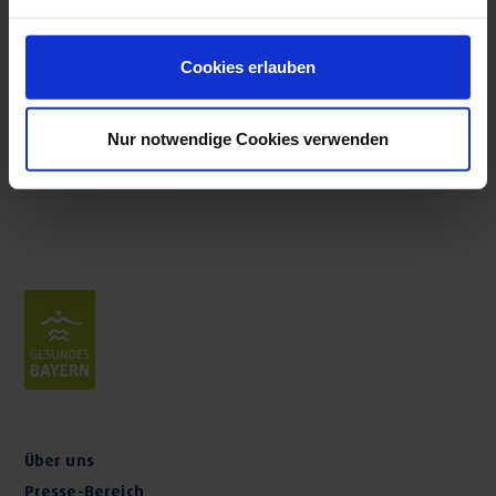
werden gesundheitsgefährdende Auswirkungen
Mittwoch: 07:30 - 20:00 Uhr
des Schnarchens mit speziellen Anti-
Donnerstag: 07:30 - 20:00 Uhr
Schnarchgeräten verhindert
Freitag: 07:30 - 20:00 Uhr
Cookies erlauben
Samstag: 08:00 - 13:00 Uhr
Laserbehandlung
Bessere Ergebnisse durch schonendes und
Nur notwendige Cookies verwenden
schmerzfreies Behandeln
Ästhetische Zahnheilkunde
Mit Hilfe von innovativer Technik und speziellen
Materialien, neue Akzente auf dem Gebiet der
Ästhetik setzten
Über uns
Presse-Bereich