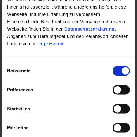
ihnen sind essenziell, während andere uns helfen, diese
Auf Karte anzeigen
|
Route planen
Webseite und Ihre Erfahrung zu verbessern.
Eine detaillierte Beschreibung der Vorgänge auf unserer
Telefon:
Webseite finden Sie in der
Datenschutzerklärung
.
+499941947090
Angaben zum Herausgeber und den Verantwortlichkeiten
finden sich im
Impressum
.
E-Mail:
praxis@hausarzt-baier.de
Einwilligungsauswahl
Notwendig
Website:
k%C3%B6tzting-hausarzt.de
Präferenzen
Fax:
+4999419470920
Statistiken
Öffnungszeiten
Montag: 08:00 - 12:30, 15:00 - 17:00 Uhr
Marketing
Dienstag: 08:00 - 12:30 Uhr