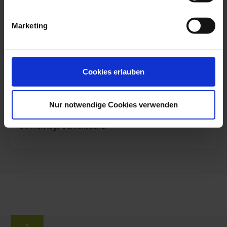
www.topfit-lifestyle.de
Aerobic
Sauna: Biosauna, Dampfbad, Wellness
Marketing
Öffnungszeiten
Beweglichkeitsverbesserung
Montag: 09:00 - 21:00 Uhr
Kräftigung der Muskulatur
Dienstag: 09:00 - 21:00 Uhr
Erholung & Wohlbefinden
Mittwoch: 09:00 - 21:00 Uhr
Cookies erlauben
Donnerstag: 09:00 - 13:00, 16:00 - 21:00 Uhr
Regeneration & Vitalität
Freitag: 09:00 - 21:00 Uhr
Durchblutungsförderung
Samstag: 14:00 - 19:00 Uhr
Nur notwendige Cookies verwenden
Gesunderhaltung
Sonntag: 14:00 - 19:00 Uhr
Donnerstags Damensauna.