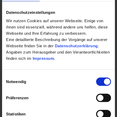
Kontakt für Ihre Kur oder Ihren Gesundheits-
Vielfalt:
Das Kursangebot überzeugt mit bis zu 60 Kursen
Datenschutzeinstellungen
Urlaub:
monatlich durch Abwechslung und Aktualität.
Wir nutzen Cookies auf unserer Webseite. Einige von
Entspannung:
Ein Wellnessbereich mit einem
ihnen sind essenziell, während andere uns helfen, diese
Fitness & Sauna "Top Fit" Multisportanlagen
gediegenen Ambiente lädt zum Entspannen und
Webseite und Ihre Erfahrung zu verbessern.
Reichenbachstr. 9
Regenerieren ein, egal ob in den Saunen, im Dampfbad
Eine detaillierte Beschreibung der Vorgänge auf unserer
83435 Bad Reichenhall
Webseite finden Sie in der
Datenschutzerklärung
.
oder unter dem Solarium. Der Wellnessbereich ist der Ort,
Angaben zum Herausgeber und den Verantwortlichkeiten
Auf Karte anzeigen
|
Route planen
an dem der Alltag schnell in Vergessenheit gerät.
finden sich im
Impressum
.
Telefon:
Leistungsspektrum
:
+4986513445
Einwilligungsauswahl
orthopädisches Rückenzentrum
Notwendig
Übergewicht
E-Mail:
allg. Fitness
office@topfit-lifestyle.de
Präferenzen
Stress
Fitness
Website:
Training: Rücken - Cardio - Krafttraining - Gymnastik +
Statistiken