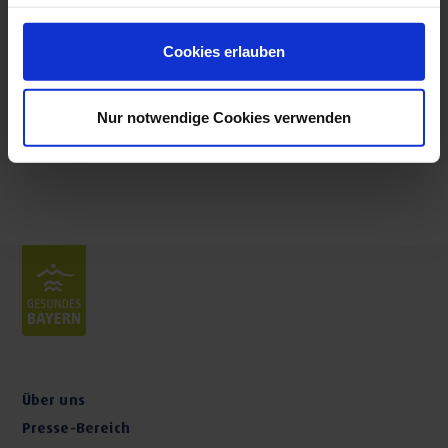
Öffnungszeiten
Progressive Muskelrelaxation
: 00:00 - 24:00 Uhr
Cookies erlauben
Termine nach Vereinbarung
Phantasiereisen
Kosmetik & Fußpflege
Nur notwendige Cookies verwenden
Ernährungsberatung
Über uns
Presse-Bereich