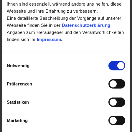
ihnen sind essenziell, während andere uns helfen, diese
Urlaub:
Massagen sowie Kosmetikbehandlungen und Fußpflege.
Webseite und Ihre Erfahrung zu verbessern.
Hier haben Sie die Möglichkeit anzukommen, loszulassen,
Eine detaillierte Beschreibung der Vorgänge auf unserer
Studio Wohlfühlmomente
sich unverfälscht spüren zu können. Mit einem großen
Webseite finden Sie in der
Datenschutzerklärung
.
Lindenstr. 1
Angaben zum Herausgeber und den Verantwortlichkeiten
Repertoire an Massagetechniken und verschiedenen
83043 Bad Aibling
finden sich im
Impressum
.
Entspannungsverfahren finden Sie Unterstützung für mehr
Energie und Wohlbefinden.
Auf Karte anzeigen
|
Route planen
Einwilligungsauswahl
Telefon:
Leistungsspektrum:
Notwendig
+4980613458590
Entspannungskurse
Präferenzen
E-Mail:
Massagen
info@wohlfuehlmomente.info
Hot Stone Massagen
Statistiken
Website:
Wellnessmassagen
Marketing
www.wohlfuehlmomente.info
Autogenes Training