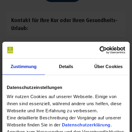
Kontakt für Ihre Kur oder Ihren Gesundheits-
Urlaub:
HNO Zentrum Mangfall - Inn
Münchner Str. 2
83043 Bad Aibling
Zustimmung
Details
Über Cookies
Auf Karte anzeigen
|
Route planen
Telefon:
Datenschutzeinstellungen
+498061938493
Wir nutzen Cookies auf unserer Webseite. Einige von
ihnen sind essenziell, während andere uns helfen, diese
E-Mail:
Webseite und Ihre Erfahrung zu verbessern.
Eine detaillierte Beschreibung der Vorgänge auf unserer
aibling@hno-mangfall-inn.de
Webseite finden Sie in der
Datenschutzerklärung
.
Angaben zum Herausgeber und den Verantwortlichkeiten