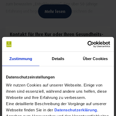
zum bewussten „Entschleunigen“. Eine über 50-jährige
Erfahrung und begeisterte Stammgäste zeichnen die
Mehr lesen
Fachklinik für Heilfasten und Naturheilverfahren aus.
Qualifizierte Ärzte und Therapeuten bieten wohltuende
und wirkungsvolle Therapien:
Kontakt für Ihre Kur oder Ihren Gesundheits-
Urlaub:
Ärztlich betreutes Heilfasten nach Buchinger oder F.
X. Mayr
Fachklinik für Naturheilverfahren
Darmsanierung – sanfte Colontherapie nach
Zustimmung
Details
Über Cookies
Rupprechtstr. 20
Weckbecker
97769 Bad Brückenau
Ernährungstherapie und Lehrküche
Datenschutzeinstellungen
Hydrotherapie nach Kneipp
Auf Karte anzeigen
|
Route planen
Wir nutzen Cookies auf unserer Webseite. Einige von
Telefon:
ihnen sind essenziell, während andere uns helfen, diese
Das besondere Plus: Integriertes Zentrum für
Webseite und Ihre Erfahrung zu verbessern.
osteopathische Schmerztherapie
+499741830
Eine detaillierte Beschreibung der Vorgänge auf unserer
Webseite finden Sie in der
Datenschutzerklärung
.
Physiotherapie und Massagen
E-Mail: