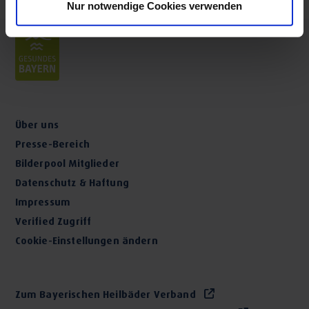
Nur notwendige Cookies verwenden
individuell auf Ihre Bedürfnisse abgestimmte
Behandlungen!
Wohlfühlambiente und viele Extras
Die Klinik liegt am Südhang mit Panoramablick ins Tal und
ist umgeben von einer gepflegten Gartenanlage mit
Über uns
Kneipp-Becken und kleinem Barfußpfad. Ein großer
Presse-Bereich
Indoor-Pool, das gut ausgestattete Fitness-Center und eine
Bilderpool Mitglieder
gepflegte Saunalandschaft tragen zum Komfort-Ambiente
Datenschutz & Haftung
bei. Das ganzheitlich angelegte Gesundheitsprogramm
Impressum
umfasst neben den Therapien zahlreiche attraktive
Verified Zugriff
Inklusiveleistungen:
Cookie-Einstellungen ändern
Bewegungstherapie und Fitness: Morgen-,
Aquafitness, geführte Wanderungen, Walking,
Zum Bayerischen Heilbäder Verband
Flexibar, Theraband, Pilates, Drums Alive