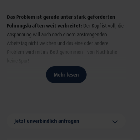
Das Problem ist gerade unter stark geforderten
Führungskräften weit verbreitet:
Der Kopf ist voll, die
Anspannung will auch nach einem anstrengenden
Arbeitstag nicht weichen und das eine oder andere
Problem wird mit ins Bett genommen - von Nachtruhe
keine Spur!
Mehr lesen
Das kompakte Programm bietet die Grundlage für
die dringend notwendige Erholung zur Regeneration
von Körper und Geist.
Am Anfang steht die gründliche
Analyse von Ist-Zustand, Schlafqualität und Stressfaktoren.
Jetzt unverbindlich anfragen
Mit dem gemeinsam abgestimmten Maßnahmen-Paket
kann direkt und zielgenau auf Situation und Bedürfnisse