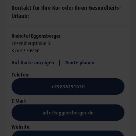
individuell eingegangen werden.
Kontakt für Ihre Kur oder Ihren Gesundheits-
umfassende Diagnostik und Risikoanalyse
Urlaub:
Schlafdiagnostik mit Polygraphie (Aufzeichnung
Schlafverlauf)
Biohotel Eggensberger
Herzratenvariabilität (vegetatives
Enzensbergstraße 5
Nervensystem)
87629 Füssen
Cortisol-Messung (Stress-Hormon-Situation)
Auf Karte anzeigen
|
Route planen
Messung der körperlichen Anpassungsfähigkeit
(„kneippsche Fitness“)
Telefon:
ausführliches Arztgespräch mit Besprechung der
+49836291030
Ergebnisse
Abstimmung von persönlichen Zielen und
E-Mail:
Behandlungs-Schwerpunkt
info@eggensberger.de
Erstellung eines individuellen Trainingsplans unter
Berücksichtigung der Leistungsfähigkeit
Website:
rund um den Tag: gesunde Ernährung mit