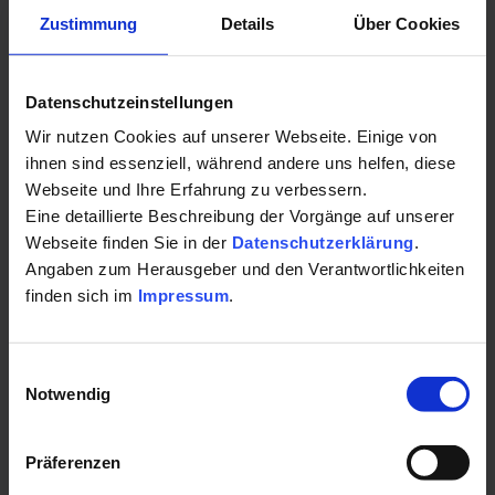
Zustimmung
Details
Über Cookies
Datenschutzeinstellungen
Wir nutzen Cookies auf unserer Webseite. Einige von
ihnen sind essenziell, während andere uns helfen, diese
Webseite und Ihre Erfahrung zu verbessern.
Staatlich anerkannter Erholungsort Kirchham |
Kirchham
Eine detaillierte Beschreibung der Vorgänge auf unserer
Webseite finden Sie in der
Datenschutzerklärung
.
Campingwoche am Preishof
Angaben zum Herausgeber und den Verantwortlichkeiten
finden sich im
Impressum
.
Kurcamping mit Sauna- und Wellnessoase auf 1000 qm
Einwilligungsauswahl
Notwendig
ab 371.98€
Präferenzen
Detailseite